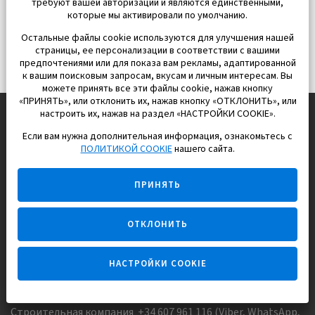
требуют вашей авторизации и являются единственными,
которые мы активировали по умолчанию.
Остальные файлы cookie используются для улучшения нашей
страницы, ее персонализации в соответствии с вашими
предпочтениями или для показа вам рекламы, адаптированной
к вашим поисковым запросам, вкусам и личным интересам. Вы
можете принять все эти файлы cookie, нажав кнопку
«ПРИНЯТЬ», или отклонить их, нажав кнопку «ОТКЛОНИТЬ», или
настроить их, нажав на раздел «НАСТРОЙКИ COOKIE».
Если вам нужна дополнительная информация, ознакомьтесь с
EUROPISOL 2002 S.L.
ПОЛИТИКОЙ COOKIE
нашего сайта.
Строим и продаем дома
ПРИНЯТЬ
для счастливой жизни в Испании
ОТКЛОНИТЬ
НАСТРОЙКИ COOKIE
Задайте вопрос
Строительная компания +34 607 961 116 (Viber, WhatsApp,