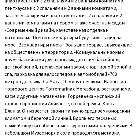
апартаментами с 2 спальнями и 2 ванными комнатами,
пентхаусами с 3 спальнями и 2 ванными комнатами,
частным солярием и апартаментами с 2 спальнями и 2
ванными комнатами на первом этаже с частным садом.
-Современный дизайн, качественная отделка и
материалы. -Почти все квартиры будут иметь вид на
море -Все квартиры имеют большие террасы, выходящие
на общественные территории. -Коммунальные зоны с
двумя бассейнами для взрослых, детским бассейном,
детской зоной, тренажерным залом, спортивной зоной и
спа, парковка для велосипедов и автомобилей -700
метров до пляжа Ла Мата, 10 минут пешком. -Напротив
торгового центра Torremarina с Mercadona, ресторанами,
кафе и другими магазинами. Торревьеха - испанский
город в провинции Аликанте, на побережье Коста
Бланка. Он известен своим типично средиземноморским
климатом и береговой линией. Вдоль его песчаных
пляжей тянутся набережные с курортными заведениями. В
небольшом Музее моря и соли проводятся выставки,