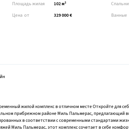
Площадь жилая
102 м²
Спальни
Цена от
329 000 €
Ванные
йн
ременный жилой комплекс в отличном месте Откройте для себ
ельном прибрежном районе Миль Пальмерас, предлагающий 
ированных в соответствии с современными стандартами жизн
ляжей Миль Пальмерас, этот комплекс сочетает в себе комфор