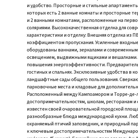
и удобство. Просторные и стильные апартаменты 
которых есть 2 ванные комнаты и просторные тер
и 2 ванными комнатами, расположенные на перво
соляриями. Высококачественная отделка для сов
характеристики и отделку: Внешняя отделка из П
коэффициентом пропускания. Усиленные входные
оборудованы ваннами, зеркалами и современным
освещением, выдвижными ящиками и вешалками. 
повышения энергоэффективности. Предварительн
гостиных и спальнях. Эксклюзивные удобства в к
ландшафтные сады общего пользования. Сверка
парковочные места и кладовые для дополнительн
Расположенный между Кампоамором и Торре-де-ла
достопримечательностям, школам, ресторанам и
известен своей очаровательной городской площа
разнообразные блюда международной кухни. Люб
охраняемый птичий заповедник, и природный парк
к ключевым достопримечательностям Международн