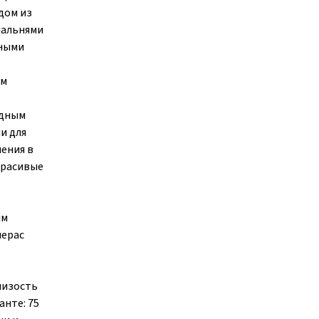
дом из
пальнями
вными
им
одным
и для
ения в
Красивые
ым
мерас
лизость
анте: 75