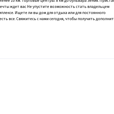
Менее 10 км. Торговые центры: 8 км до бульвара Зения. Приста
мечты ждет вас Не упустите возможность стать владельцем
лексе. Ищете ли вы дом для отдыха или для постоянного
есть все. Свяжитесь с нами сегодня, чтобы получить дополни