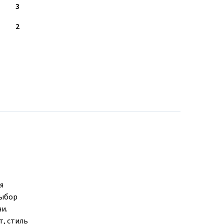
3
2
я
выбор
и.
т, стиль