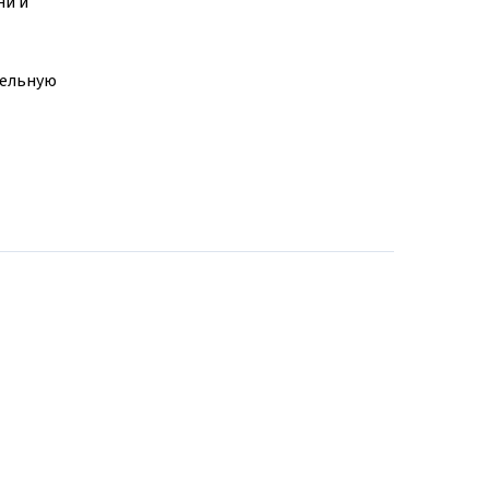
ни и
тельную