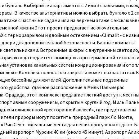
и бунгало Выбирайте апартаменты с 2 или 3 спальнями, в каж
расы. В качестве альтернативы можно выбрать бунгало с 2 с
м этаже с частными садами или на верхнем этаже с эксклюзи
ременной жизни Этот проект предлагает исключительные
ВХ с терморазрывом и двойным остеклением «Climalit» с низк
 двери для дополнительной безопасности. Ванные комнаты
и светильниками. Встроенные шкафы с внутренним светоди
Горячая вода подается с помощью аэротермальной технологи
ая установка канальных систем кондиционирования и отопл
омплексе Комплекс полностью закрыт и может похвастаться: 
ющие бассейны для жителей. Дополнительные подземные
ого удобства. Удачное расположение в Миль Пальмерас
-Орадада, этот комплекс предлагает легкий доступ к местн
 спортивным сооружениям, открытым круглый год. Миль Паль
дью и оживленной «ресторанной аллеей», где представлены
ители природы могут посетить природный парк Ло Монте,
 Рио Секо - идеальные места для пеших прогулок и отдыха. Б
ый аэропорт Мурсии: 40 км (около 45 минут). Аэропорт Алик