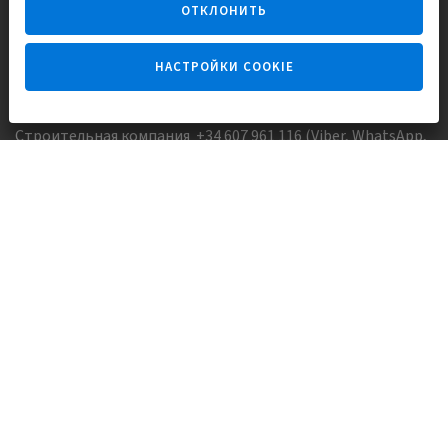
ОТКЛОНИТЬ
НАСТРОЙКИ COOKIE
Задайте вопрос
Строительная компания +34 607 961 116 (Viber, WhatsApp,
FaceTime)
Агентство недвижимости +34 647173382 (Viber, WhatsApp,
Telegram, FaceTime)
Skype:
Europisol
E-mail:
info@europisol.com
© Europisol 2002 S.L., 2026
Создание сайта — nopreset