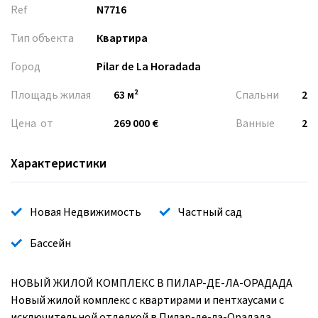
Ref
N7716
Тип объекта
Квартира
Город
Pilar de La Horadada
Площадь жилая
63 м²
Спальни
2
Цена от
269 000 €
Ванные
2
Характеристики
Новая Недвижимость
Частный сад
Бассейн
НОВЫЙ ЖИЛОЙ КОМПЛЕКС В ПИЛАР-ДЕ-ЛА-ОРАДАДА
Новый жилой комплекс с квартирами и пентхаусами с
исключительной отделкой в Пилар-де-ла-Орадада.