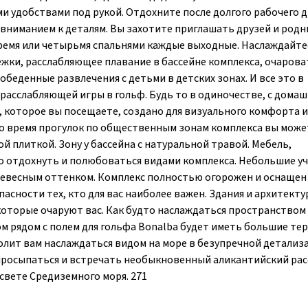
 удобствами под рукой. Отдохните после долгого рабочего д
 вниманием к деталям. Вы захотите приглашать друзей и родн
ремя или четырьмя спальнями каждые выходные. Наслаждайте
ежки, расслабляющее плавание в бассейне комплекса, очаров
еобеденные развлечения с детьми в детских зонах. И все это в
 расслабляющей игры в гольф. Будь то в одиночестве, с дома
 которое вы посещаете, создано для визуального комфорта и
Во время прогулок по общественным зонам комплекса вы може
 плиткой. Зону у бассейна с натуральной травой. Мебель,
но отдохнуть и полюбоваться видами комплекса. Небольшие у
древесным оттенком. Комплекс полностью огорожен и оснащен
сности тех, кто для вас наиболее важен. Здания и архитектур
оторые очаруют вас. Как будто наслаждаться пространством 
м рядом с полем для гольфа Bonalba будет иметь большие тер
лит вам наслаждаться видом на море в безупречной детализ
 просыпаться и встречать необыкновенный аликантийский рас
свете Средиземного моря. 271