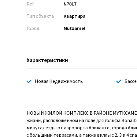
Ref
N7817
Тип объекта
Квартира
Город
Mutxamel
Характеристики
Новая Недвижимость
Бассе
НОВЫЙ ЖИЛОЙ КОМПЛЕКС В РАЙОНЕ МУТКСАМЕЛЬ П
жизни, расположенном на поле для гольфа Bonalb
минутах езды от аэропорта Аликанте, города Алик
с большими террасами, а также виллы с 2, 3 и 4 с