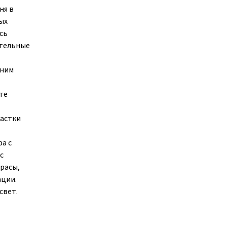
ня в
ых
сь
ательные
шним
те
частки
а с
с
расы,
ации.
свет.