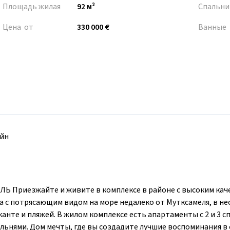
Площадь жилая
92 м²
Спальни
Цена от
330 000 €
Ванные
йн
риезжайте и живите в комплексе в районе с высоким кач
a с потрясающим видом на море недалеко от Мутксамеля, в не
анте и пляжей. В жилом комплексе есть апартаменты с 2 и 3 с
пальнями. Дом мечты, где вы создадите лучшие воспоминания в