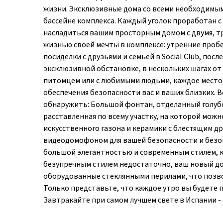
жизни. Эксклюзивные дома со всеми необходимыми
бассейне комплекса. Каждый уголок проработан с
насладиться вашим просторным домом с двумя, т
жизнью своей мечты в комплексе: утренние проб
посиделки с друзьями и семьей в Social Club, посл
эксклюзивной обстановке, в нескольких шагах от
питомцем или с любимыми людьми, каждое место,
обеспечения безопасности вас и ваших близких. 
обнаружить: Большой фонтан, отделанный голубой
расставленная по всему участку, на которой мож
искусственного газона и керамики с блестящим 
видеодомофоном для вашей безопасности и безопа
большой элегантностью и современным стилем, к
безупречным стилем недостаточно, ваш новый до
оборудованные стеклянными перилами, что позво
Только представьте, что каждое утро вы будете
Завтракайте при самом лучшем свете в Испании - 