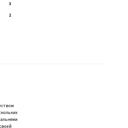
3
2
еством
скольких
пальнями
 своей