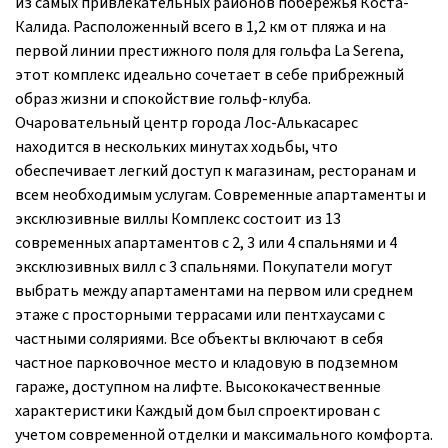
из самых привлекательных районов побережья Коста-
Калида. Расположенный всего в 1,2 км от пляжа и на
первой линии престижного поля для гольфа La Serena,
этот комплекс идеально сочетает в себе прибрежный
образ жизни и спокойствие гольф-клуба.
Очаровательный центр города Лос-Алькасарес
находится в нескольких минутах ходьбы, что
обеспечивает легкий доступ к магазинам, ресторанам и
всем необходимым услугам. Современные апартаменты и
эксклюзивные виллы Комплекс состоит из 13
современных апартаментов с 2, 3 или 4 спальнями и 4
эксклюзивных вилл с 3 спальнями. Покупатели могут
выбрать между апартаментами на первом или среднем
этаже с просторными террасами или пентхаусами с
частными соляриями. Все объекты включают в себя
частное парковочное место и кладовую в подземном
гараже, доступном на лифте. Высококачественные
характеристики Каждый дом был спроектирован с
учетом современной отделки и максимального комфорта.