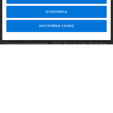
для счастливой жизни в Испании
ОТКЛОНИТЬ
НАСТРОЙКИ COOKIE
Задайте вопрос
Строительная компания +34 607 961 116 (Viber, WhatsApp,
FaceTime)
Агентство недвижимости +34 647173382 (Viber, WhatsApp,
Telegram, FaceTime)
Skype:
Europisol
E-mail:
info@europisol.com
© Europisol 2002 S.L., 2026