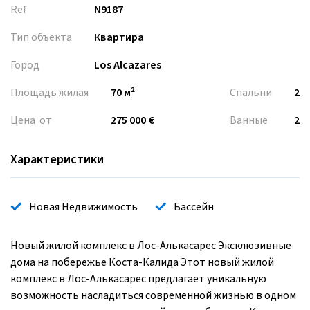
Ref
N9187
Тип объекта
Квартира
Город
Los Alcazares
Площадь жилая
70 м²
Спальни
2
Цена от
275 000 €
Ванные
2
Характеристики
Новая Недвижимость
Бассейн
Новый жилой комплекс в Лос-Алькасарес Эксклюзивные
дома на побережье Коста-Калида Этот новый жилой
комплекс в Лос-Алькасарес предлагает уникальную
возможность насладиться современной жизнью в одном