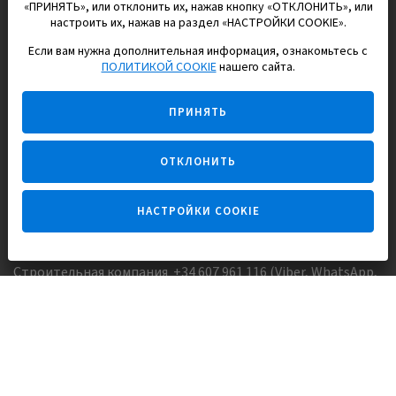
«ПРИНЯТЬ», или отклонить их, нажав кнопку «ОТКЛОНИТЬ», или
настроить их, нажав на раздел «НАСТРОЙКИ COOKIE».
Если вам нужна дополнительная информация, ознакомьтесь с
EUROPISOL 2002 S.L.
ПОЛИТИКОЙ COOKIE
нашего сайта.
Строим и продаем дома
ПРИНЯТЬ
для счастливой жизни в Испании
ОТКЛОНИТЬ
НАСТРОЙКИ COOKIE
Задайте вопрос
Строительная компания +34 607 961 116 (Viber, WhatsApp,
FaceTime)
Агентство недвижимости +34 647173382 (Viber, WhatsApp,
Telegram, FaceTime)
Skype:
Europisol
E-mail:
info@europisol.com