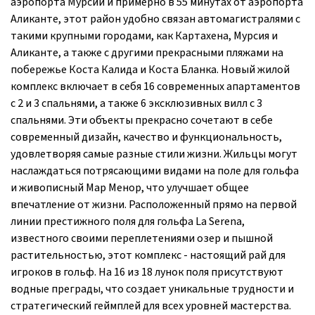
аэропорта Мурсии и примерно в 55 минутах от аэропорта
Аликанте, этот район удобно связан автомагистралями с
такими крупными городами, как Картахена, Мурсия и
Аликанте, а также с другими прекрасными пляжами на
побережье Коста Калида и Коста Бланка. Новый жилой
комплекс включает в себя 16 современных апартаментов
с 2 и 3 спальнями, а также 6 эксклюзивных вилл с 3
спальнями. Эти объекты прекрасно сочетают в себе
современный дизайн, качество и функциональность,
удовлетворяя самые разные стили жизни. Жильцы могут
наслаждаться потрясающими видами на поле для гольфа
и живописный Мар Менор, что улучшает общее
впечатление от жизни. Расположенный прямо на первой
линии престижного поля для гольфа La Serena,
известного своими переплетениями озер и пышной
растительностью, этот комплекс - настоящий рай для
игроков в гольф. На 16 из 18 лунок поля присутствуют
водные преграды, что создает уникальные трудности и
стратегический геймплей для всех уровней мастерства.