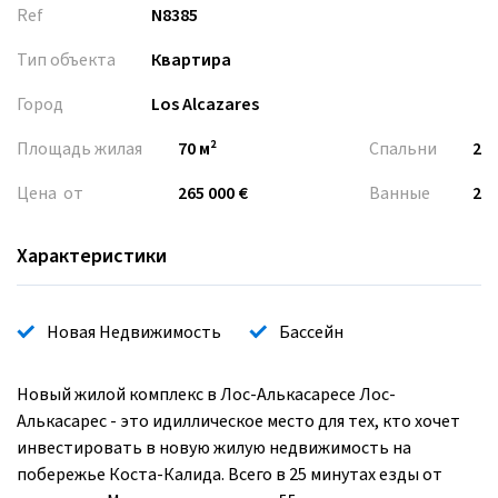
Ref
N8385
Тип объекта
Квартира
Город
Los Alcazares
Площадь жилая
70 м²
Спальни
2
Цена от
265 000 €
Ванные
2
Характеристики
Новая Недвижимость
Бассейн
Новый жилой комплекс в Лос-Алькасаресе Лос-
Алькасарес - это идиллическое место для тех, кто хочет
инвестировать в новую жилую недвижимость на
побережье Коста-Калида. Всего в 25 минутах езды от