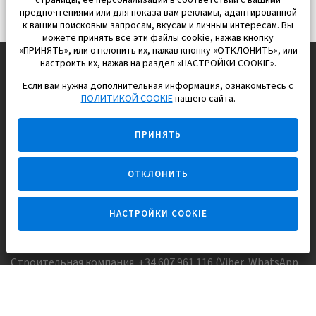
страницы, ее персонализации в соответствии с вашими
предпочтениями или для показа вам рекламы, адаптированной
к вашим поисковым запросам, вкусам и личным интересам. Вы
можете принять все эти файлы cookie, нажав кнопку
«ПРИНЯТЬ», или отклонить их, нажав кнопку «ОТКЛОНИТЬ», или
настроить их, нажав на раздел «НАСТРОЙКИ COOKIE».
Если вам нужна дополнительная информация, ознакомьтесь с
EUROPISOL 2002 S.L.
ПОЛИТИКОЙ COOKIE
нашего сайта.
Строим и продаем дома
ПРИНЯТЬ
для счастливой жизни в Испании
ОТКЛОНИТЬ
НАСТРОЙКИ COOKIE
Задайте вопрос
Строительная компания +34 607 961 116 (Viber, WhatsApp,
FaceTime)
Агентство недвижимости +34 647173382 (Viber, WhatsApp,
Telegram, FaceTime)