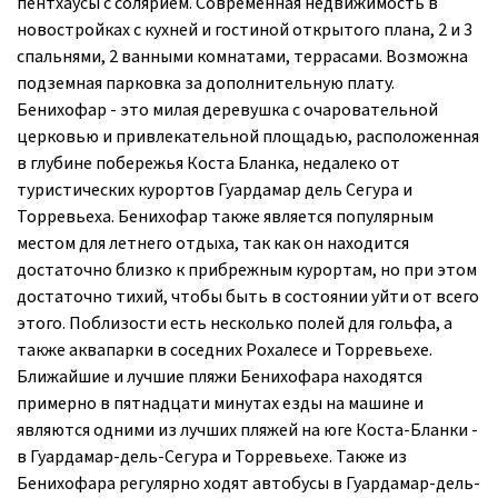
пентхаусы с солярием. Современная недвижимость в
новостройках с кухней и гостиной открытого плана, 2 и 3
спальнями, 2 ванными комнатами, террасами. Возможна
подземная парковка за дополнительную плату.
Бенихофар - это милая деревушка с очаровательной
церковью и привлекательной площадью, расположенная
в глубине побережья Коста Бланка, недалеко от
туристических курортов Гуардамар дель Сегура и
Торревьеха. Бенихофар также является популярным
местом для летнего отдыха, так как он находится
достаточно близко к прибрежным курортам, но при этом
достаточно тихий, чтобы быть в состоянии уйти от всего
этого. Поблизости есть несколько полей для гольфа, а
также аквапарки в соседних Рохалесе и Торревьехе.
Ближайшие и лучшие пляжи Бенихофара находятся
примерно в пятнадцати минутах езды на машине и
являются одними из лучших пляжей на юге Коста-Бланки -
в Гуардамар-дель-Сегура и Торревьехе. Также из
Бенихофара регулярно ходят автобусы в Гуардамар-дель-