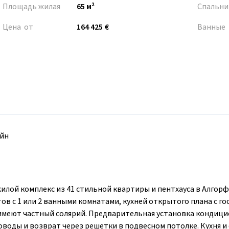
Площадь жилая
65 м²
Спальни
Цена от
164 425 €
Ванные
йн
 комплекс из 41 стильной квартиры и пентхауса в Алгорф
тов с 1 или 2 ванными комнатами, кухней открытого плана с го
меют частный солярий. Предварительная установка кондиц
ховоды и возврат через решетки в подвесном потолке. Кухня 