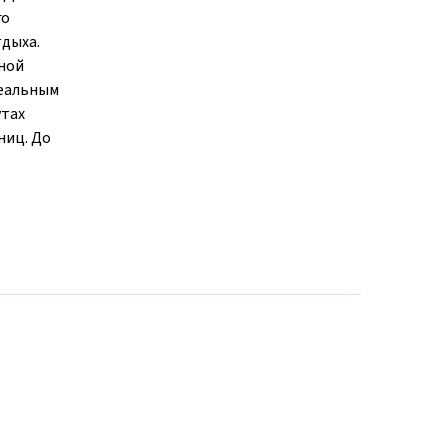
го
тдыха.
ной
деальным
утах
ниц. До