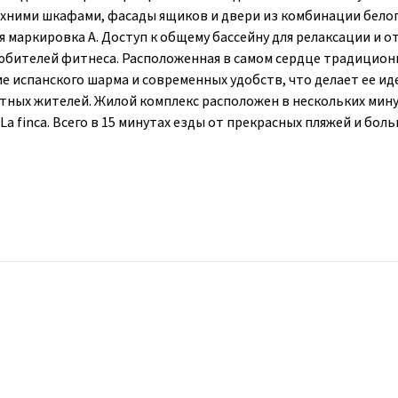
рхними шкафами, фасады ящиков и двери из комбинации бело
 маркировка A. Доступ к общему бассейну для релаксации и о
юбителей фитнеса. Расположенная в самом сердце традицион
е испанского шарма и современных удобств, что делает ее и
естных жителей. Жилой комплекс расположен в нескольких мин
La finca. Всего в 15 минутах езды от прекрасных пляжей и боль