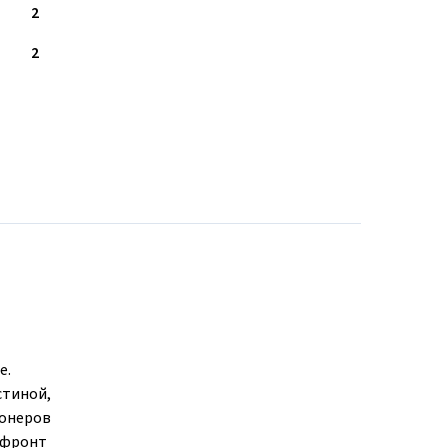
2
2
е.
стиной,
ионеров
и фронт