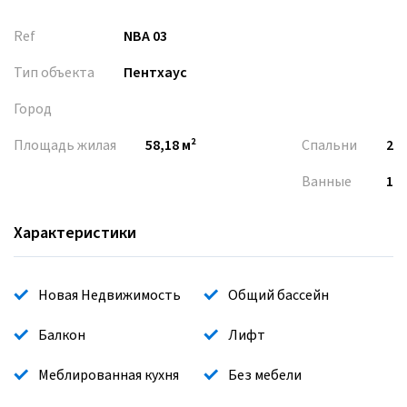
Ref
NBA 03
Тип объекта
Пентхаус
Город
Площадь жилая
58,18 м²
Спальни
2
Ванные
1
Характеристики
Новая Недвижимость
Общий бассейн
Балкон
Лифт
Меблированная кухня
Без мебели