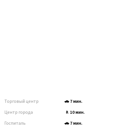
Торговый центр
🚗 7 мин.
Центр города
🚶 10 мин.
Госпиталь
🚗 7 мин.