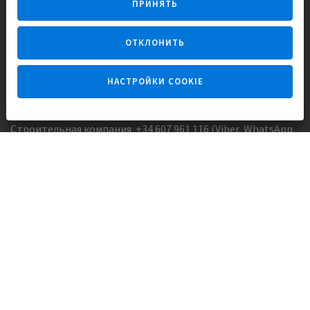
ПРИНЯТЬ
для счастливой жизни в Испании
ОТКЛОНИТЬ
НАСТРОЙКИ COOKIE
Задайте вопрос
Строительная компания +34 607 961 116 (Viber, WhatsApp,
FaceTime)
Агентство недвижимости +34 647173382 (Viber, WhatsApp,
Telegram, FaceTime)
Skype:
Europisol
E-mail:
info@europisol.com