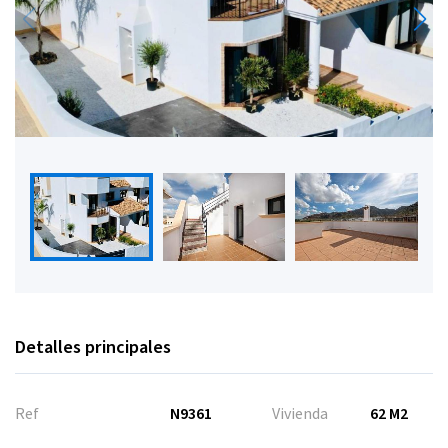
Detalles principales
Ref
N9361
Vivienda
62 M2