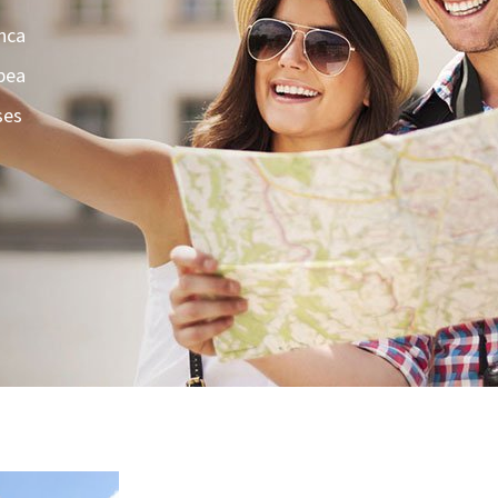
anca
pea
ses