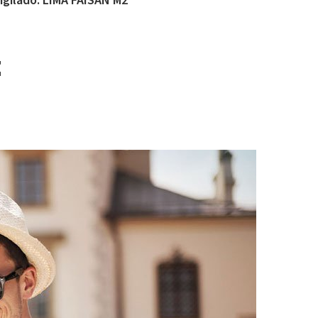
igilado. LIMA FAISAN M2
z