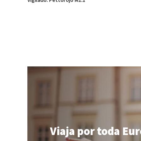
vigilado. Pettorojo M1.1
Viaja por toda Eu