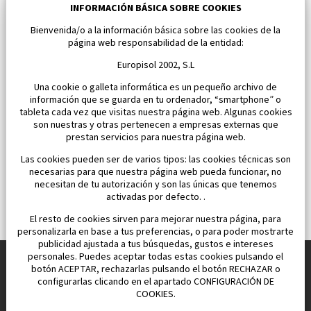
Los Alcazares
INFORMACIÓN BÁSICA SOBRE COOKIES
Bienvenida/o a la información básica sobre las cookies de la
Dormitorios:
2
Área:
59 M2
página web responsabilidad de la entidad:
163 000 €
Europisol 2002, S.L
Una cookie o galleta informática es un pequeño archivo de
información que se guarda en tu ordenador, “smartphone” o
tableta cada vez que visitas nuestra página web. Algunas cookies
son nuestras y otras pertenecen a empresas externas que
prestan servicios para nuestra página web.
Las cookies pueden ser de varios tipos: las cookies técnicas son
necesarias para que nuestra página web pueda funcionar, no
necesitan de tu autorización y son las únicas que tenemos
activadas por defecto. .
El resto de cookies sirven para mejorar nuestra página, para
personalizarla en base a tus preferencias, o para poder mostrarte
publicidad ajustada a tus búsquedas, gustos e intereses
personales. Puedes aceptar todas estas cookies pulsando el
botón ACEPTAR, rechazarlas pulsando el botón RECHAZAR o
configurarlas clicando en el apartado CONFIGURACIÓN DE
Construimos y vendemos propiedades
COOKIES.
para su vida feliz en España