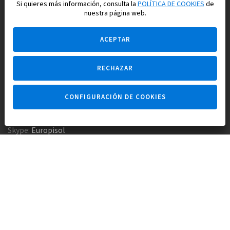
Si quieres más información, consulta la
POLÍTICA DE COOKIES
de
nuestra página web.
ACEPTAR
RECHAZAR
Pregúntame
CONFIGURACIÓN DE COOKIES
Agencia inmobiliaria +34 647 173 382
Empresa constructora +34 607 961 116
Skype:
Europisol
E-mail:
info@europisol.com
© Europisol 2002 S.L., 2026
Creado por — nopreset