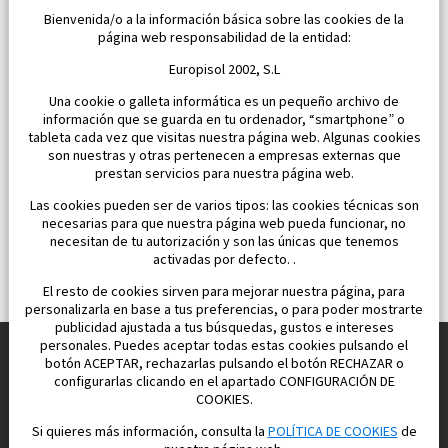
Bienvenida/o a la información básica sobre las cookies de la
Dormitorios:
1
Área:
61 M2
página web responsabilidad de la entidad:
185 000 €
Europisol 2002, S.L
Una cookie o galleta informática es un pequeño archivo de
información que se guarda en tu ordenador, “smartphone” o
tableta cada vez que visitas nuestra página web. Algunas cookies
son nuestras y otras pertenecen a empresas externas que
prestan servicios para nuestra página web.
Las cookies pueden ser de varios tipos: las cookies técnicas son
necesarias para que nuestra página web pueda funcionar, no
necesitan de tu autorización y son las únicas que tenemos
activadas por defecto. .
El resto de cookies sirven para mejorar nuestra página, para
personalizarla en base a tus preferencias, o para poder mostrarte
publicidad ajustada a tus búsquedas, gustos e intereses
personales. Puedes aceptar todas estas cookies pulsando el
botón ACEPTAR, rechazarlas pulsando el botón RECHAZAR o
configurarlas clicando en el apartado CONFIGURACIÓN DE
Construimos y vendemos propiedades
COOKIES.
para su vida feliz en España
Si quieres más información, consulta la
POLÍTICA DE COOKIES
de