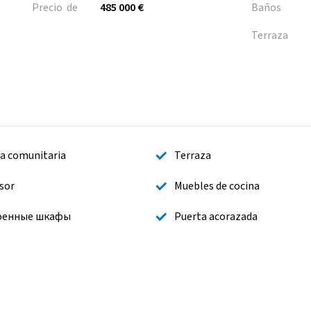
Precio de
485 000 €
Baños
Terraza
na comunitaria
Terraza
sor
Muebles de cocina
оенные шкафы
Puerta acorazada