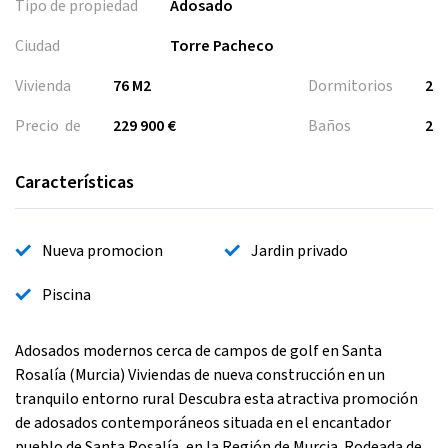
Tipo de propiedad
Adosado
Ciudad
Torre Pacheco
Vivienda
76 M2
Dormitorios
2
Precio de
229 900 €
Baños
2
Características
Nueva promocion
Jardin privado
Piscina
Adosados modernos cerca de campos de golf en Santa
Rosalía (Murcia) Viviendas de nueva construcción en un
tranquilo entorno rural Descubra esta atractiva promoción
de adosados contemporáneos situada en el encantador
pueblo de Santa Rosalía, en la Región de Murcia. Rodeada de