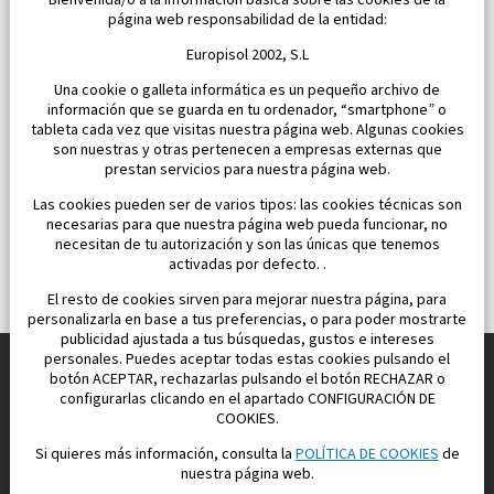
Bienvenida/o a la información básica sobre las cookies de la
Dormitorios:
3
Área:
118 M2
página web responsabilidad de la entidad:
650 000 €
Europisol 2002, S.L
Una cookie o galleta informática es un pequeño archivo de
información que se guarda en tu ordenador, “smartphone” o
tableta cada vez que visitas nuestra página web. Algunas cookies
son nuestras y otras pertenecen a empresas externas que
prestan servicios para nuestra página web.
Las cookies pueden ser de varios tipos: las cookies técnicas son
necesarias para que nuestra página web pueda funcionar, no
necesitan de tu autorización y son las únicas que tenemos
activadas por defecto. .
El resto de cookies sirven para mejorar nuestra página, para
personalizarla en base a tus preferencias, o para poder mostrarte
publicidad ajustada a tus búsquedas, gustos e intereses
personales. Puedes aceptar todas estas cookies pulsando el
botón ACEPTAR, rechazarlas pulsando el botón RECHAZAR o
configurarlas clicando en el apartado CONFIGURACIÓN DE
Construimos y vendemos propiedades
COOKIES.
para su vida feliz en España
Si quieres más información, consulta la
POLÍTICA DE COOKIES
de
nuestra página web.