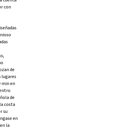
sa cuenta
or con
diseñadas
onioso
adas
o,
no
gozan de
a lugares
0 min en
Centro
añola de
la costa
r su
Póngase en
en la