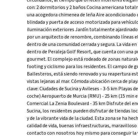
circundante, al tiempo que ofrecen interiores elega
con: 2 dormitorios y 2 baños Cocina americana tot
una acogedora chimenea de leña Aire acondicionado c
blindada y puerta de acceso motorizada para vehículo
iluminación exteriores Jardín totalmente ajardinado
por un arquitecto de renombre, combinando líneas e
dentro de una comunidad cerrada y segura. La vida en 
dentro de Peraleja Golf Resort, que cuenta con una p
gourmet. El complejo está rodeado de zonas naturale
footing y ciclismo para los residentes. El campo de 
Ballesteros, está siendo renovado y su reapertura está
vistas lejanas al mar. Cómoda ubicación cerca de play
clave: Ciudades de Sucina y Avileses - 3-5 km Playas 
coche) Aeropuerto de Murcia (RMU) - 25 km (15 min e
Comercial La Zenia Boulevard - 35 km Disfrute del enc
Sucina, los residentes pueden disfrutar de tiendas loc
y de la vibrante vida de la ciudad. Esta zona se ha h
calidad de vida, buenas infraestructuras, maravilloso
contacto con nosotros hoy mismo para conseguir la vil