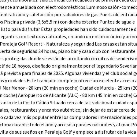
ntes y atemporales. Vida cómoda con acabados de primera Cada ca
almente amueblada con electrodomésticos Luminoso salón-comed
entralizado y calefacción por radiadores de gas Puerta de entrada
s Piscina privada (3,5x5,5 m) con ducha exterior Puntos de agua e
 listo para disfrutar Estas propiedades han sido cuidadosamente 
legantes con texturas naturales, creando un entorno único y arm
Peraleja Golf Resort - Naturaleza y seguridad Las casas están situ
uerta de seguridad 24 horas, piano bar y casa club con restaurante
s protegidas donde se están desarrollando circuitos de senderism
golf de 18 hoyos, diseñado originalmente por el legendario Severia
 prevista para finales de 2025. Algunas viviendas y el club social 
as y ciudades Este tranquilo complejo ofrece un excelente acceso 
del Mar Menor - 20 km (20 min en coche) Ciudad de Murcia - 25 km (2
n coche) Aeropuerto de Alicante (ALC) - 80 km (45 min en coche) 
anto de la Costa Cálida Situado cerca de la tradicional ciudad esp
ales, restaurantes y encanto auténtico, sin dejar de estar cerca de 
echo cada vez más popular entre los compradores internacionales po
 clima durante todo el año y acceso a parajes naturales y al mar. 
la de sus sueños en Peraleja Golf y empiece a disfrutar de la vida 