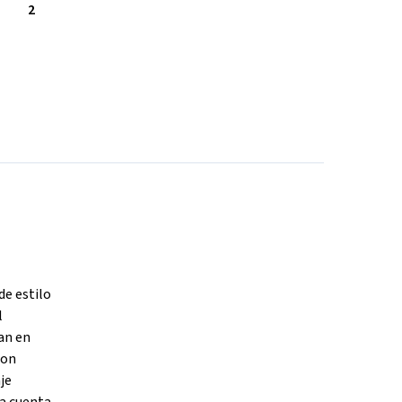
2
de estilo
l
an en
con
je