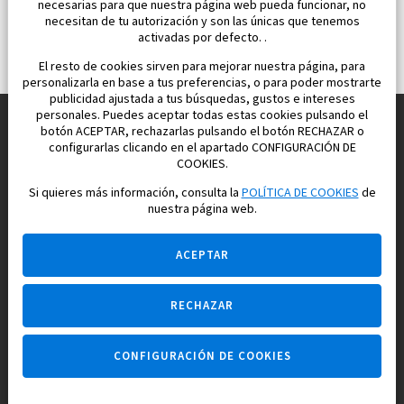
necesarias para que nuestra página web pueda funcionar, no
necesitan de tu autorización y son las únicas que tenemos
activadas por defecto. .
El resto de cookies sirven para mejorar nuestra página, para
personalizarla en base a tus preferencias, o para poder mostrarte
publicidad ajustada a tus búsquedas, gustos e intereses
personales. Puedes aceptar todas estas cookies pulsando el
botón ACEPTAR, rechazarlas pulsando el botón RECHAZAR o
configurarlas clicando en el apartado CONFIGURACIÓN DE
Construimos y vendemos propiedades
COOKIES.
para su vida feliz en España
Si quieres más información, consulta la
POLÍTICA DE COOKIES
de
nuestra página web.
ACEPTAR
RECHAZAR
Pregúntame
CONFIGURACIÓN DE COOKIES
Agencia inmobiliaria +34 647 173 382
Empresa constructora +34 607 961 116