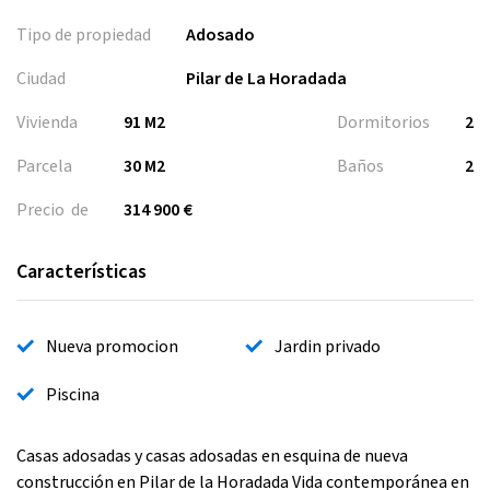
Tipo de propiedad
Adosado
Ciudad
Pilar de La Horadada
Vivienda
91 M2
Dormitorios
2
Parcela
30 M2
Baños
2
Precio de
314 900 €
Características
Nueva promocion
Jardin privado
Piscina
Casas adosadas y casas adosadas en esquina de nueva
construcción en Pilar de la Horadada Vida contemporánea en