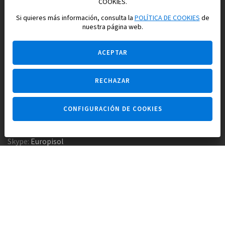
Construimos y vendemos propiedades
COOKIES.
para su vida feliz en España
Si quieres más información, consulta la
POLÍTICA DE COOKIES
de
nuestra página web.
ACEPTAR
RECHAZAR
Pregúntame
CONFIGURACIÓN DE COOKIES
Agencia inmobiliaria +34 647 173 382
Empresa constructora +34 607 961 116
Skype:
Europisol
E-mail:
info@europisol.com
© Europisol 2002 S.L., 2026
Creado por — nopreset