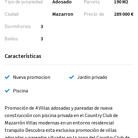
Tipo de propiedad
Adosado
Parcela
190 M2
Ciudad
Mazarron
Precio de
289 000 €
Dormitorios
3
Baños
3
Características
Nueva promocion
Jardin privado
Piscina
Promoción de 4 Villas adosadas y pareadas de nueva
construcción con piscina privada en el Country Club de
Mazarrón Villas modernas en un entorno residencial
tranquilo Descubra esta exclusiva promoción de villas
adosadas y pareadas situadas en la zona del Country Club de