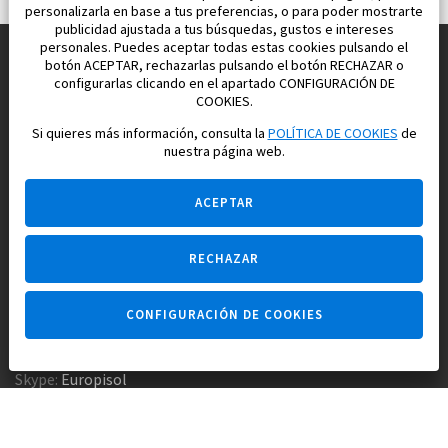
personalizarla en base a tus preferencias, o para poder mostrarte
publicidad ajustada a tus búsquedas, gustos e intereses
personales. Puedes aceptar todas estas cookies pulsando el
botón ACEPTAR, rechazarlas pulsando el botón RECHAZAR o
configurarlas clicando en el apartado CONFIGURACIÓN DE
Construimos y vendemos propiedades
COOKIES.
para su vida feliz en España
Si quieres más información, consulta la
POLÍTICA DE COOKIES
de
nuestra página web.
ACEPTAR
RECHAZAR
Pregúntame
CONFIGURACIÓN DE COOKIES
Agencia inmobiliaria +34 647 173 382
Empresa constructora +34 607 961 116
Skype:
Europisol
E-mail:
info@europisol.com