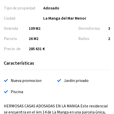
Tipo de propiedad
Adosado
Ciudad
La Manga del Mar Menor
Vivienda
109 M2
Dormitorios
3
Parcela
26 M2
Baños
2
Precio de
285 631 €
Características
Nueva promocion
Jardin privado
Piscina
HERMOSAS CASAS ADOSADAS EN LA MANGA Este residencial
se encuentra en el km 14 de La Manga en una parcela única,