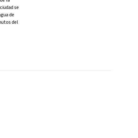
de la
 ciudad se
agua de
nutos del