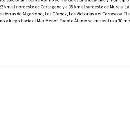
ste adicional. Fuente Álamo de Murcia es una localidad y municipio 
 22 km al noroeste de Cartagena y a 35 km al suroeste de Murcia. La
 sierras de Algarrobo, Los Gómez, Los Victorias y el Carrascoy. El 
o y luego hacia el Mar Menor. Fuente Álamo se encuentra a 30 mi