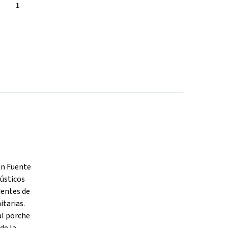
1
en Fuente
rústicos
dentes de
itarias.
al porche