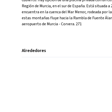
cubierto. Hay opción de una piscina privada con un co
Región de Murcia, en el sur de España. Está situada a
encuentra en la cuenca del Mar Menor, rodeada por las
estas montañas fluye hacia la Rambla de Fuente Álam
aeropuerto de Murcia - Corvera. 271
Alrededores