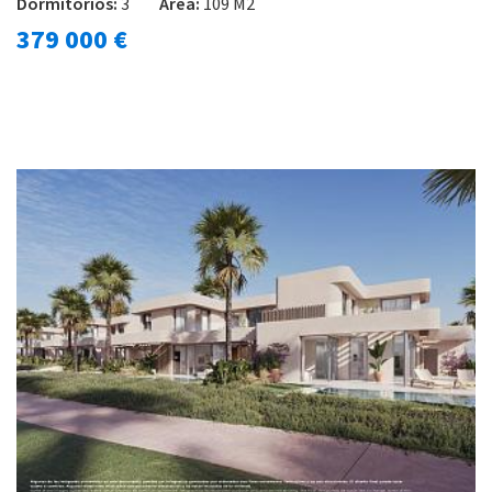
Dormitorios:
3
Área:
109 M2
379 000 €