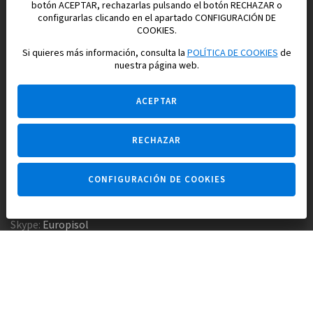
botón ACEPTAR, rechazarlas pulsando el botón RECHAZAR o
configurarlas clicando en el apartado CONFIGURACIÓN DE
Construimos y vendemos propiedades
COOKIES.
para su vida feliz en España
Si quieres más información, consulta la
POLÍTICA DE COOKIES
de
nuestra página web.
ACEPTAR
RECHAZAR
Pregúntame
CONFIGURACIÓN DE COOKIES
Agencia inmobiliaria +34 647 173 382
Empresa constructora +34 607 961 116
Skype:
Europisol
E-mail:
info@europisol.com