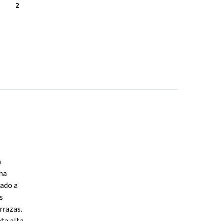
2
a
na
uado a
s
rrazas.