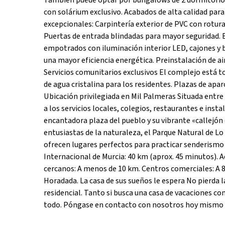
También puede optar por bungalows de 2 dormitorios y
con solárium exclusivo. Acabados de alta calidad par
excepcionales: Carpintería exterior de PVC con rotur
Puertas de entrada blindadas para mayor seguridad. 
empotrados con iluminación interior LED, cajones y 
una mayor eficiencia energética. Preinstalación de a
Servicios comunitarios exclusivos El complejo está t
de agua cristalina para los residentes. Plazas de a
Ubicación privilegiada en Mil Palmeras Situada entre
a los servicios locales, colegios, restaurantes e inst
encantadora plaza del pueblo y su vibrante «callejón 
entusiastas de la naturaleza, el Parque Natural de Lo
ofrecen lugares perfectos para practicar senderismo 
Internacional de Murcia: 40 km (aprox. 45 minutos). 
cercanos: A menos de 10 km. Centros comerciales: A 8
Horadada. La casa de sus sueños le espera No pierda 
residencial. Tanto si busca una casa de vacaciones c
todo. Póngase en contacto con nosotros hoy mismo p