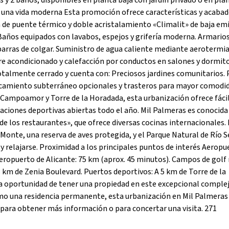
 2 baños, disponibles en planta baja con jardín privado o en plan
a una vida moderna Esta promoción ofrece características y acaba
a de puente térmico y doble acristalamiento «Climalit» de baja emi
Baños equipados con lavabos, espejos y grifería moderna. Armario
barras de colgar. Suministro de agua caliente mediante aerotermi
ire acondicionado y calefacción por conductos en salones y dormito
otalmente cerrado y cuenta con: Preciosos jardines comunitarios. 
parcamiento subterráneo opcionales y trasteros para mayor comodi
 Campoamor y Torre de la Horadada, esta urbanización ofrece fáci
alaciones deportivas abiertas todo el año. Mil Palmeras es conocida
de los restaurantes», que ofrece diversas cocinas internacionales. 
 Monte, una reserva de aves protegida, y el Parque Natural de Río 
y relajarse. Proximidad a los principales puntos de interés Aeropu
Aeropuerto de Alicante: 75 km (aprox. 45 minutos). Campos de golf
 km de Zenia Boulevard. Puertos deportivos: A 5 km de Torre de la
la oportunidad de tener una propiedad en este excepcional comple
omo una residencia permanente, esta urbanización en Mil Palmeras 
ara obtener más información o para concertar una visita. 271