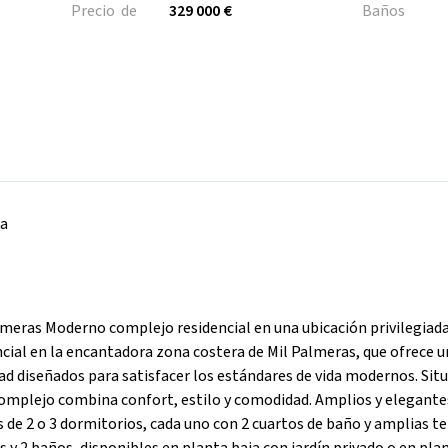
Precio de
329 000 €
Baños
na
eras Moderno complejo residencial en una ubicación privilegiad
ial en la encantadora zona costera de Mil Palmeras, que ofrece u
d diseñados para satisfacer los estándares de vida modernos. Sit
 complejo combina confort, estilo y comodidad. Amplios y elegante
e 2 o 3 dormitorios, cada uno con 2 cuartos de baño y amplias te