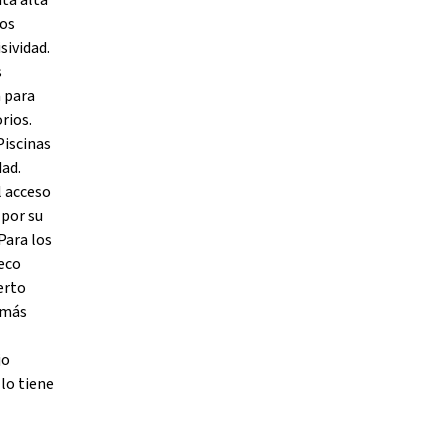
ta alta
dos
sividad.
s
a para
rios.
Piscinas
dad.
l acceso
 por su
Para los
Seco
erto
 más
jo
lo tiene