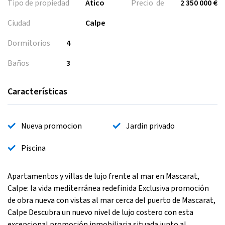
Tipo de propiedad
Atico
Precio de
2 350 000 €
Ciudad
Calpe
Dormitorios
4
Baños
3
Características
Nueva promocion
Jardin privado
Piscina
Apartamentos y villas de lujo frente al mar en Mascarat,
Calpe: la vida mediterránea redefinida Exclusiva promoción
de obra nueva con vistas al mar cerca del puerto de Mascarat,
Calpe Descubra un nuevo nivel de lujo costero con esta
excepcional promoción inmobiliaria situada junto al