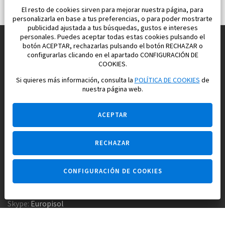
El resto de cookies sirven para mejorar nuestra página, para
personalizarla en base a tus preferencias, o para poder mostrarte
publicidad ajustada a tus búsquedas, gustos e intereses
personales. Puedes aceptar todas estas cookies pulsando el
botón ACEPTAR, rechazarlas pulsando el botón RECHAZAR o
configurarlas clicando en el apartado CONFIGURACIÓN DE
Construimos y vendemos propiedades
COOKIES.
para su vida feliz en España
Si quieres más información, consulta la
POLÍTICA DE COOKIES
de
nuestra página web.
ACEPTAR
RECHAZAR
Pregúntame
CONFIGURACIÓN DE COOKIES
Agencia inmobiliaria +34 647 173 382
Empresa constructora +34 607 961 116
Skype:
Europisol
E-mail:
info@europisol.com