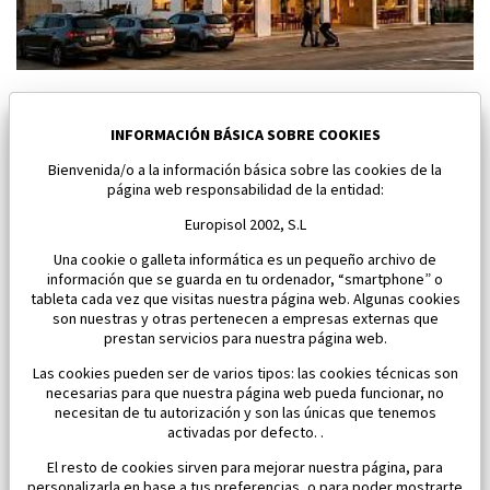
Nuevo atico en Los Alcazares
Los Alcazares
INFORMACIÓN BÁSICA SOBRE COOKIES
Bienvenida/o a la información básica sobre las cookies de la
Dormitorios:
1
Área:
44 M2
página web responsabilidad de la entidad:
143 000 €
Europisol 2002, S.L
Una cookie o galleta informática es un pequeño archivo de
información que se guarda en tu ordenador, “smartphone” o
tableta cada vez que visitas nuestra página web. Algunas cookies
son nuestras y otras pertenecen a empresas externas que
prestan servicios para nuestra página web.
Las cookies pueden ser de varios tipos: las cookies técnicas son
necesarias para que nuestra página web pueda funcionar, no
necesitan de tu autorización y son las únicas que tenemos
activadas por defecto. .
El resto de cookies sirven para mejorar nuestra página, para
personalizarla en base a tus preferencias, o para poder mostrarte