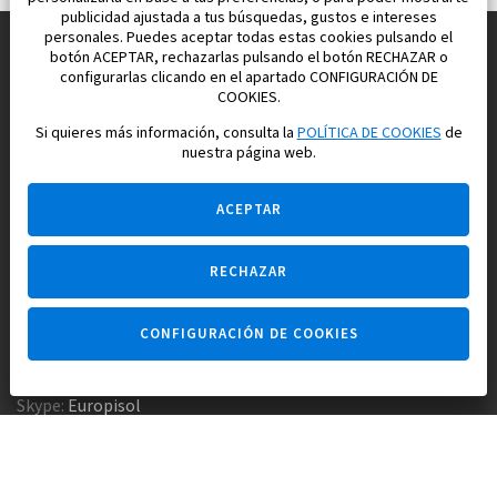
publicidad ajustada a tus búsquedas, gustos e intereses
personales. Puedes aceptar todas estas cookies pulsando el
botón ACEPTAR, rechazarlas pulsando el botón RECHAZAR o
configurarlas clicando en el apartado CONFIGURACIÓN DE
Construimos y vendemos propiedades
COOKIES.
para su vida feliz en España
Si quieres más información, consulta la
POLÍTICA DE COOKIES
de
nuestra página web.
ACEPTAR
RECHAZAR
Pregúntame
CONFIGURACIÓN DE COOKIES
Agencia inmobiliaria +34 647 173 382
Empresa constructora +34 607 961 116
Skype:
Europisol
E-mail:
info@europisol.com