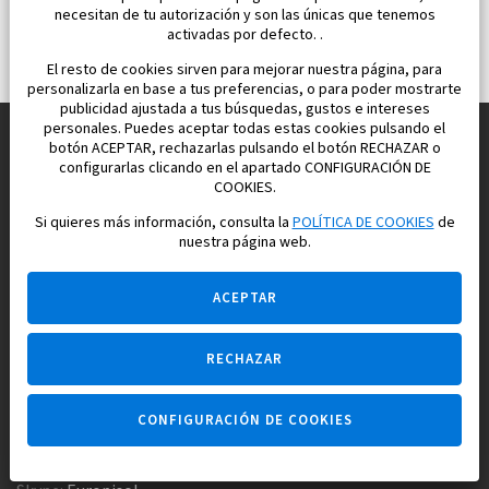
necesitan de tu autorización y son las únicas que tenemos
activadas por defecto. .
El resto de cookies sirven para mejorar nuestra página, para
personalizarla en base a tus preferencias, o para poder mostrarte
publicidad ajustada a tus búsquedas, gustos e intereses
personales. Puedes aceptar todas estas cookies pulsando el
botón ACEPTAR, rechazarlas pulsando el botón RECHAZAR o
configurarlas clicando en el apartado CONFIGURACIÓN DE
Construimos y vendemos propiedades
COOKIES.
para su vida feliz en España
Si quieres más información, consulta la
POLÍTICA DE COOKIES
de
nuestra página web.
ACEPTAR
RECHAZAR
Pregúntame
CONFIGURACIÓN DE COOKIES
Agencia inmobiliaria +34 647 173 382
Empresa constructora +34 607 961 116