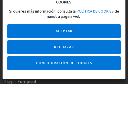
Construimos y vendemos propiedades
COOKIES.
para su vida feliz en España
Si quieres más información, consulta la
POLÍTICA DE COOKIES
de
nuestra página web.
ACEPTAR
RECHAZAR
Pregúntame
CONFIGURACIÓN DE COOKIES
Agencia inmobiliaria +34 647 173 382
Empresa constructora +34 607 961 116
Skype:
Europisol
E-mail:
info@europisol.com
© Europisol 2002 S.L., 2026
Creado por — nopreset