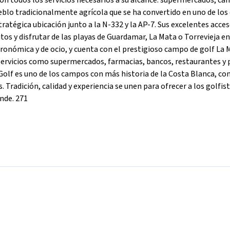
Con todos los servicios necesarios a su alcance: supermercados, c
ueblo tradicionalmente agrícola que se ha convertido en uno de los
stratégica ubicación junto a la N-332 y la AP-7. Sus excelentes acce
os y disfrutar de las playas de Guardamar, La Mata o Torrevieja en
stronómica y de ocio, y cuenta con el prestigioso campo de golf La
 servicios como supermercados, farmacias, bancos, restaurantes y
 Golf es uno de los campos con más historia de la Costa Blanca, co
 Tradición, calidad y experiencia se unen para ofrecer a los golfis
onde. 271