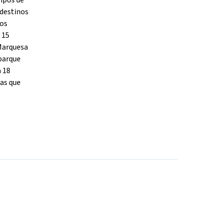
ampos de
 destinos
sos
 15
 Marquesa
 parque
n 18
tas que