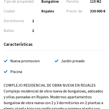
Tipo de propiedad
Bungalow
Parcela
115 M2
Ciudad
Rojales
Precio de
330 000 €
Dormitorios
2
Baños
2
Características
Nueva promocion
Jardin privado
Piscina
COMPLEJO RESIDENCIAL DE OBRA NUEVA EN ROJALES
Complejo residencial de obra nueva de bungalows, adosados
y villas pareadas en Rojales. Modernos apartamentos
bungalow de obra nueva con 2 y 3 dormitorios en 2 plantas a
elegir: planta baja con jardín privado o primera planta con