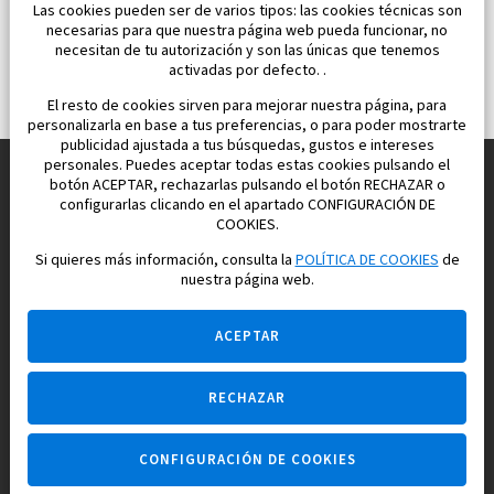
Las cookies pueden ser de varios tipos: las cookies técnicas son
necesarias para que nuestra página web pueda funcionar, no
necesitan de tu autorización y son las únicas que tenemos
activadas por defecto. .
El resto de cookies sirven para mejorar nuestra página, para
personalizarla en base a tus preferencias, o para poder mostrarte
publicidad ajustada a tus búsquedas, gustos e intereses
personales. Puedes aceptar todas estas cookies pulsando el
botón ACEPTAR, rechazarlas pulsando el botón RECHAZAR o
configurarlas clicando en el apartado CONFIGURACIÓN DE
Construimos y vendemos propiedades
COOKIES.
para su vida feliz en España
Si quieres más información, consulta la
POLÍTICA DE COOKIES
de
nuestra página web.
ACEPTAR
RECHAZAR
Pregúntame
CONFIGURACIÓN DE COOKIES
Agencia inmobiliaria +34 647 173 382
Empresa constructora +34 607 961 116