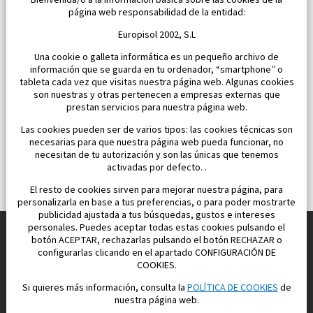
Bienvenida/o a la información básica sobre las cookies de la
Dormitorios:
2
Área:
96 M2
página web responsabilidad de la entidad:
334 900 €
Europisol 2002, S.L
Una cookie o galleta informática es un pequeño archivo de
información que se guarda en tu ordenador, “smartphone” o
tableta cada vez que visitas nuestra página web. Algunas cookies
son nuestras y otras pertenecen a empresas externas que
prestan servicios para nuestra página web.
Las cookies pueden ser de varios tipos: las cookies técnicas son
necesarias para que nuestra página web pueda funcionar, no
necesitan de tu autorización y son las únicas que tenemos
activadas por defecto. .
El resto de cookies sirven para mejorar nuestra página, para
personalizarla en base a tus preferencias, o para poder mostrarte
publicidad ajustada a tus búsquedas, gustos e intereses
personales. Puedes aceptar todas estas cookies pulsando el
botón ACEPTAR, rechazarlas pulsando el botón RECHAZAR o
configurarlas clicando en el apartado CONFIGURACIÓN DE
Construimos y vendemos propiedades
COOKIES.
para su vida feliz en España
Si quieres más información, consulta la
POLÍTICA DE COOKIES
de
nuestra página web.