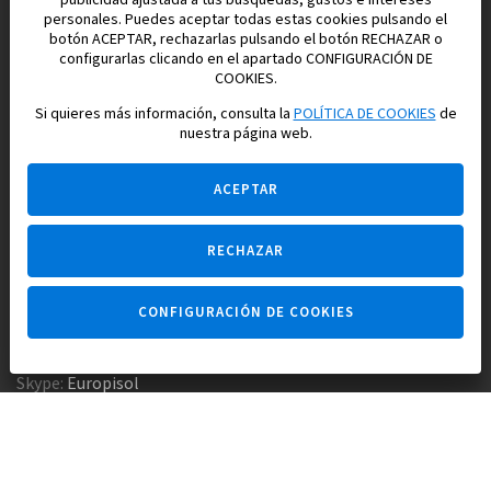
publicidad ajustada a tus búsquedas, gustos e intereses
personales. Puedes aceptar todas estas cookies pulsando el
botón ACEPTAR, rechazarlas pulsando el botón RECHAZAR o
configurarlas clicando en el apartado CONFIGURACIÓN DE
Construimos y vendemos propiedades
COOKIES.
para su vida feliz en España
Si quieres más información, consulta la
POLÍTICA DE COOKIES
de
nuestra página web.
ACEPTAR
RECHAZAR
Pregúntame
CONFIGURACIÓN DE COOKIES
Agencia inmobiliaria +34 647 173 382
Empresa constructora +34 607 961 116
Skype:
Europisol
E-mail:
info@europisol.com