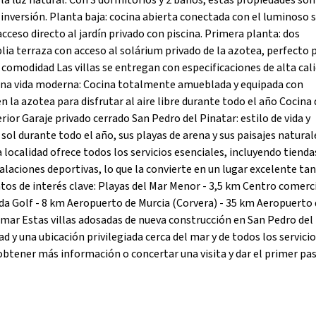
a luz natural. Con 3 dormitorios y 2 baños, estas propiedades son
inversión. Planta baja: cocina abierta conectada con el luminoso 
cceso directo al jardín privado con piscina. Primera planta: dos
lia terraza con acceso al solárium privado de la azotea, perfecto 
y comodidad Las villas se entregan con especificaciones de alta cali
una vida moderna: Cocina totalmente amueblada y equipada con
 la azotea para disfrutar al aire libre durante todo el año Cocina 
rior Garaje privado cerrado San Pedro del Pinatar: estilo de vida y
sol durante todo el año, sus playas de arena y sus paisajes natura
 localidad ofrece todos los servicios esenciales, incluyendo tienda
alaciones deportivas, lo que la convierte en un lugar excelente ta
ntos de interés clave: Playas del Mar Menor - 3,5 km Centro comerc
da Golf - 8 km Aeropuerto de Murcia (Corvera) - 35 km Aeropuerto
l mar Estas villas adosadas de nueva construcción en San Pedro del
y una ubicación privilegiada cerca del mar y de todos los servicio
tener más información o concertar una visita y dar el primer pas