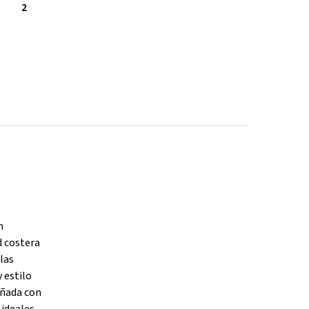
2
n
d costera
 las
 estilo
eñada con