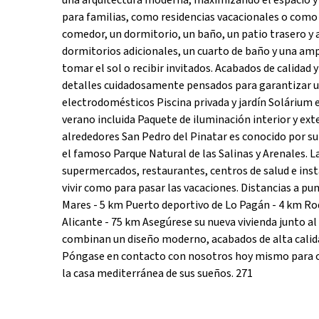
una arquitectura moderna, maximizando el espacio y l
para familias, como residencias vacacionales o como 
comedor, un dormitorio, un baño, un patio trasero y a
dormitorios adicionales, un cuarto de baño y una amp
tomar el sol o recibir invitados. Acabados de calidad 
detalles cuidadosamente pensados para garantizar 
electrodomésticos Piscina privada y jardín Solárium en
verano incluida Paquete de iluminación interior y exte
alrededores San Pedro del Pinatar es conocido por su 
el famoso Parque Natural de las Salinas y Arenales. La
supermercados, restaurantes, centros de salud e inst
vivir como para pasar las vacaciones. Distancias a pu
Mares - 5 km Puerto deportivo de Lo Pagán - 4 km Ro
Alicante - 75 km Asegúrese su nueva vivienda junto a
combinan un diseño moderno, acabados de alta calidad 
Póngase en contacto con nosotros hoy mismo para ob
la casa mediterránea de sus sueños. 271