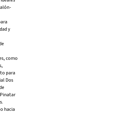
 ideales
salón-
para
dad y
de
les, como
s,
nto para
ial Dos
 de
 Pinatar
s.
o hacia