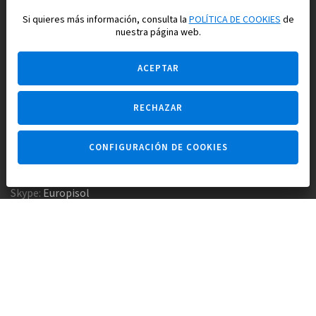
para su vida feliz en España
Si quieres más información, consulta la
POLÍTICA DE COOKIES
de
nuestra página web.
ACEPTAR
RECHAZAR
Pregúntame
CONFIGURACIÓN DE COOKIES
Agencia inmobiliaria +34 647 173 382
Empresa constructora +34 607 961 116
Skype:
Europisol
E-mail:
info@europisol.com
© Europisol 2002 S.L., 2026
Creado por — nopreset