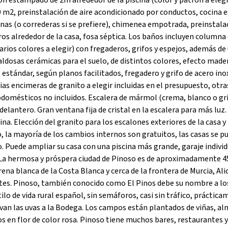
ón estampado de 2m alrededor de la piscina (color y patrón a elegi
00 m2, preinstalación de aire acondicionado por conductos, cocina 
nas (o correderas si se prefiere), chimenea empotrada, preinstala
os alrededor de la casa, fosa séptica. Los baños incluyen columna
rios colores a elegir) con fregaderos, grifos y espejos, además de
aldosas cerámicas para el suelo, de distintos colores, efecto mader
 estándar, según planos facilitados, fregadero y grifo de acero ino
rias encimeras de granito a elegir incluidas en el presupuesto, otra
domésticos no incluidos. Escalera de mármol (crema, blanco o gri
delantero. Gran ventana fija de cristal en la escalera para más luz.
cina. Elección del granito para los escalones exteriores de la casa y 
o, la mayoría de los cambios internos son gratuitos, las casas se 
. Puede ampliar su casa con una piscina más grande, garaje individ
al. La hermosa y próspera ciudad de Pinoso es de aproximadamente 4
rena blanca de la Costa Blanca y cerca de la frontera de Murcia, Ali
tes. Pinoso, también conocido como El Pinos debe su nombre a lo
tilo de vida rural español, sin semáforos, casi sin tráfico, práctica
evan las uvas a la Bodega. Los campos están plantados de viñas, a
s en flor de color rosa. Pinoso tiene muchos bares, restaurantes y