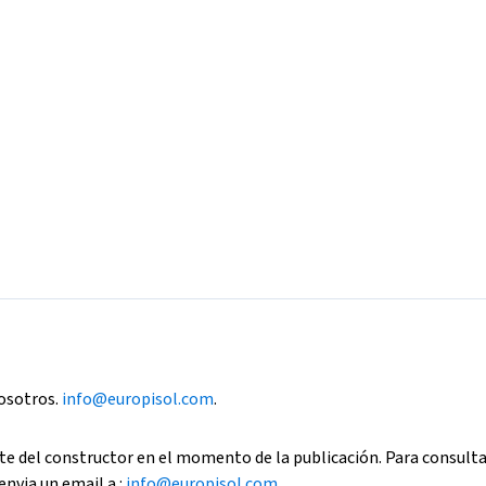
nosotros.
info@europisol.com
.
e del constructor en el momento de la publicación. Para consult
envia un email a :
info@europisol.com