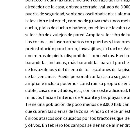
perfecto. Todas las casas incluyen terraza de hormig
alrededor de la casa, entrada cerrada, vallado de 3.0
puerta de seguridad, ventanas oscilobatientes alema
televisión e internet, camino de grava más unos metr
ducha, plato de ducha o bañera, muebles de lavabo (va
selección de azulejos de pared. Amplia selección de b
Las cocinas incluyen armarios con puertas y tiradores
preinstalación para horno, lavavajillas, extractor. Va
encimeras de piedra disponibles como extras. Electro
barandillas incluidas, más barandillas para el porche 
de los azulejos y del diseño de los escalones de la pis
de las ventanas. Puede personalizar la casa a su gust
ampliar e incluso podemos construir su propio diseño
doble, casa de invitados, etc., con un coste adicion
minutos hacia el interior de Alicante y las playas de a
Tiene una población de poco menos de 8.000 habitan
que cubren las sierras de la zona. Pinoso ofrece un es
únicos atascos son causados por los tractores que ll
y olivos. En febrero los campos se llenan de almendro