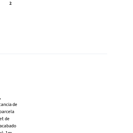
2
,
tancia de
parcela
et de
n acabado