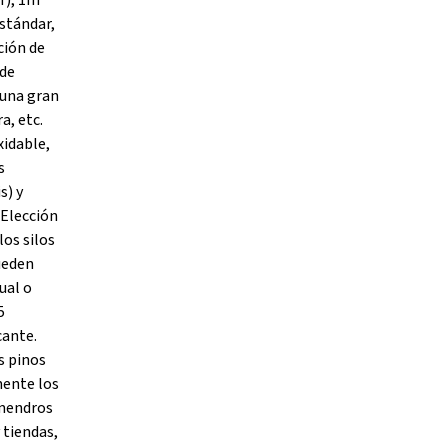
r), 1m
estándar,
ción de
 de
 una gran
a, etc.
xidable,
s
s) y
 Elección
los silos
pueden
ual o
5
cante.
s pinos
mente los
lmendros
 tiendas,