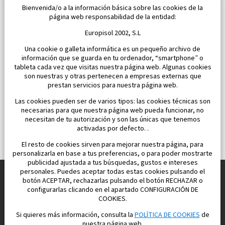
Bienvenida/o a la información básica sobre las cookies de la
Dormitorios:
4
Área:
202 M2
página web responsabilidad de la entidad:
1 101 500 €
Europisol 2002, S.L
Una cookie o galleta informática es un pequeño archivo de
información que se guarda en tu ordenador, “smartphone” o
tableta cada vez que visitas nuestra página web. Algunas cookies
son nuestras y otras pertenecen a empresas externas que
prestan servicios para nuestra página web.
Las cookies pueden ser de varios tipos: las cookies técnicas son
necesarias para que nuestra página web pueda funcionar, no
necesitan de tu autorización y son las únicas que tenemos
activadas por defecto. .
El resto de cookies sirven para mejorar nuestra página, para
personalizarla en base a tus preferencias, o para poder mostrarte
publicidad ajustada a tus búsquedas, gustos e intereses
personales. Puedes aceptar todas estas cookies pulsando el
botón ACEPTAR, rechazarlas pulsando el botón RECHAZAR o
configurarlas clicando en el apartado CONFIGURACIÓN DE
Construimos y vendemos propiedades
COOKIES.
para su vida feliz en España
Si quieres más información, consulta la
POLÍTICA DE COOKIES
de
nuestra página web.