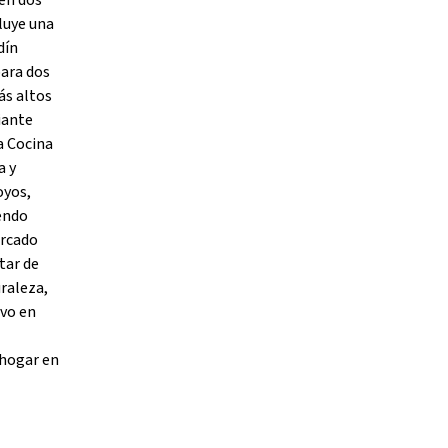
 en dos
luye una
dín
para dos
ás altos
iante
a Cocina
a y
oyos,
yendo
ercado
tar de
raleza,
ivo en
 hogar en