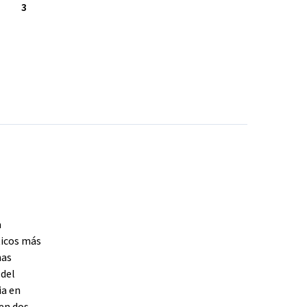
3
a
ticos más
nas
 del
ia en