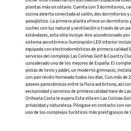
coche. Villa moderna con distribución espaciosa Diseñ
plantas más un sótano. Cuenta con 3 dormitorios, cada
cocina abierta conectada al salón, dos dormitorios y 
paisajístico. La primera planta ofrece un dormitorio 
coches con luz natural y ventilación a través de un p
estándares, esta villa incluye: Aire acondicionado p
sistema aerotérmico Iluminación LED interior incl
equipada con electrodomésticos de primera calidad Si
servicios del complejo Las Colinas Golf & Country Cl
considerado uno de los mejores de España. El complej
pistas de tenis y pádel, un moderno gimnasio, insta
con pan recién horneado todos los días. Con más de 2
paseos panorámicos entre la flora autóctona, así c
exclusividad y servicios de primera calidad hace de La
Orihuela Costa le espera Esta villa en Las Colinas Gol
privacidad y naturaleza. Póngase en contacto con no
uno de los complejos turísticos más prestigiosos de l