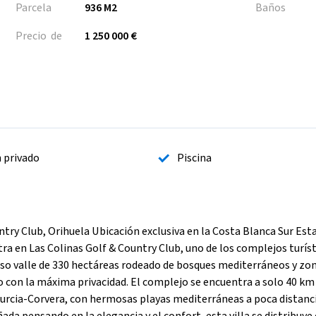
Parcela
936 M2
Baños
Precio de
1 250 000 €
n privado
Piscina
ntry Club, Orihuela Ubicación exclusiva en la Costa Blanca Sur Est
ra en Las Colinas Golf & Country Club, uno de los complejos turís
oso valle de 330 hectáreas rodeado de bosques mediterráneos y zo
vo con la máxima privacidad. El complejo se encuentra a solo 40 km
Murcia-Corvera, con hermosas playas mediterráneas a poca distanc