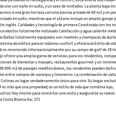
ada pensando en la elegancia y el confort, esta villa se distribuye
 uno con baño en suite, y un aseo de invitados. La planta baja inc
acceso a una gran terraza con una piscina privada de 60 m2 y un jar
privado en suite, mientras que el sótano incluye un amplio garaje 
atio inglés. Calidades y tecnología de primera Construida con los m
or conductos totalmente instalado Calefacción y agua caliente med
uida Baños totalmente equipados con muebles y mamparas de duch
stema domótico para el máximo confort y eficiencia Estilo de vid
ub es reconocido internacionalmente por su campo de golf de 18 h
o ofrece una amplia gama de servicios para los residentes, inclu
laciones de bienestar y masajes, restaurantes gourmet y un minim
00 000 m2 de paisajes mediterráneos, los residentes pueden disfru
omo entre campos de naranjos y limoneros. La combinación de natu
s Colinas un lugar verdaderamente único para vivir. Su hogar exclus
f es más que una propiedad; es un estilo de vida que combina lujo,
sotros hoy mismo para concertar una visita y asegurarse su nuevo
a Costa Blanca Sur. 271