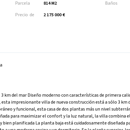
Parcela
814 M2
Baños
Precio de
2 175 000 €
na
lo 3 km del mar Diseño moderno con características de primera cali
, esta impresionante villa de nueva construcción está a sólo 3 km 
áneo y funcional, esta casa de dos plantas más un nivel subterrá
ada para maximizar el confort y la luz natural, la villa combina el
a y bien planificada La planta baja está cuidadosamente diseñada pa