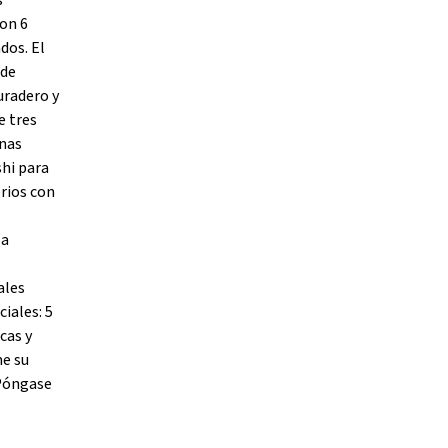
s
Con 6
dos. El
 de
uradero y
e tres
anas
shi para
rios con
la
ales
iales: 5
cas y
me su
 Póngase