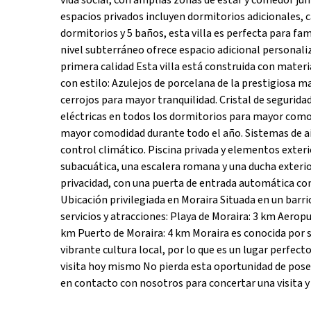
vida social, con amplias zonas de estar y comedor jun
espacios privados incluyen dormitorios adicionales, 
dormitorios y 5 baños, esta villa es perfecta para fam
nivel subterráneo ofrece espacio adicional personali
primera calidad Esta villa está construida con materi
con estilo: Azulejos de porcelana de la prestigiosa m
cerrojos para mayor tranquilidad. Cristal de segurid
eléctricas en todos los dormitorios para mayor como
mayor comodidad durante todo el año. Sistemas de ai
control climático. Piscina privada y elementos exteri
subacuática, una escalera romana y una ducha exterior i
privacidad, con una puerta de entrada automática c
Ubicación privilegiada en Moraira Situada en un barrio
servicios y atracciones: Playa de Moraira: 3 km Aerop
km Puerto de Moraira: 4 km Moraira es conocida por
vibrante cultura local, por lo que es un lugar perfect
visita hoy mismo No pierda esta oportunidad de pose
en contacto con nosotros para concertar una visita y