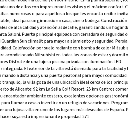
to a una moderna cocina y un dormitorio. En la planta superior, lo
cada uno de ellos con impresionantes vistas y el máximo confort. 
ilias numerosas o para aquellos a los que les encanta recibir invita
zable, ideal para un gimnasio en casa, cine o bodega. Construcción
ales de alta calidad y atención al detalle, garantizando un hogar d
arca Saloni. Puerta principal equipada con cerradura de seguridad d
ad Guardian Sun climalit para mayor aislamiento y seguridad. Persi
didad. Calefacción por suelo radiante con bomba de calor Mitsubi
re acondicionado Mitsubishi en todas las zonas de estar y dormito
ores Disfrute de una lujosa piscina privada con iluminación LED
ntegrada. El exterior de la villa está diseñado para la facilidad y 
on mando a distancia y una puerta peatonal para mayor comodidad.
 tranquilo, la villa goza de una ubicación ideal cerca de los princip
uerto de Alicante: 92 km La Sella Golf Resort: 25 km Centros comerc
 su encantador ambiente costero, excelentes opciones gastronómi
o para llamar a casa o invertir en un refugio de vacaciones. Progra
er una lujosa villa en uno de los lugares más deseados de España.
 hacer suya esta impresionante propiedad. 271