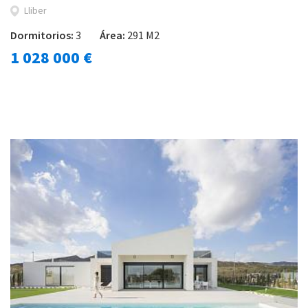
Lliber
Dormitorios:
3
Área:
291 M2
1 028 000 €