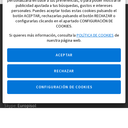
personalizarla en base a tus preferencias, o para poder mostrarte
publicidad ajustada a tus búsquedas, gustos e intereses
personales. Puedes aceptar todas estas cookies pulsando el
botón ACEPTAR, rechazarlas pulsando el botón RECHAZAR o
configurarlas clicando en el apartado CONFIGURACIÓN DE
Construimos y vendemos propiedades
COOKIES.
para su vida feliz en España
Si quieres más información, consulta la
POLÍTICA DE COOKIES
de
nuestra página web.
ACEPTAR
RECHAZAR
Pregúntame
CONFIGURACIÓN DE COOKIES
Agencia inmobiliaria +34 647 173 382
Empresa constructora +34 607 961 116
Skype:
Europisol
E-mail:
info@europisol.com