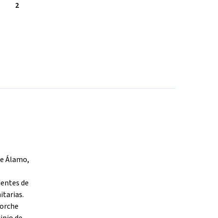
2
te Álamo,
dentes de
itarias.
porche