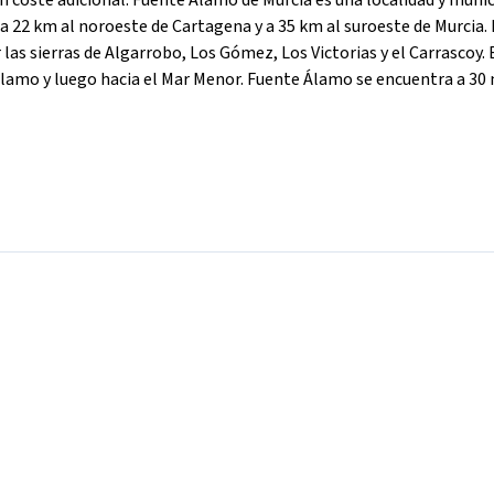
n coste adicional. Fuente Álamo de Murcia es una localidad y munic
 a 22 km al noroeste de Cartagena y a 35 km al suroeste de Murcia. 
las sierras de Algarrobo, Los Gómez, Los Victorias y el Carrascoy. 
lamo y luego hacia el Mar Menor. Fuente Álamo se encuentra a 30