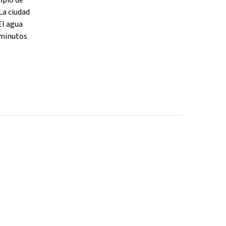
ipio de
La ciudad
El agua
 minutos