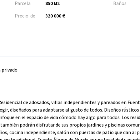
Parcela
850 M2
Baños
Precio de
320 000 €
n privado
encial de adosados, villas independientes y pareados en Fuen
egir, diseñados para adaptarse al gusto de todos. Diseños rústicos
nfoque en el espacio de vida cómodo hay algo para todos. Los resi
ambién podrán disfrutar de sus propios jardines y piscinas comun
baños, cocina independiente, salón con puertas de patio que dan al 