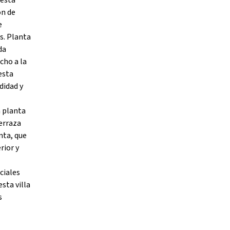
 está
ón de
e
as. Planta
da
cho a la
esta
didad y
a planta
terraza
nta, que
rior y
ciales
esta villa
s