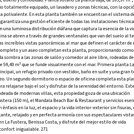
ad, diseño y comodidad. Planta sótano La planta baja, de 105,97 m²,
sio totalmente equipado, un lavadero y zonas técnicas, con la opci
la polivalente. En esta planta también se encuentran el sistema d
ue garantiza una gestión eficiente de todas las instalaciones técnic
en una luminosa distribución diáfana que captura la esencia de la vi
ina se abren a través de grandes ventanales que van del suelo al te
las increíbles vistas panorámicas al mar que definen el carácter de 
o completo y un aseo completan esta planta, proporcionando como
da sombra a las zonas de salón y comedor al aire libre, rodeadas de
 de 59,40 m² que se funde visualmente con el mar. Primera planta L
rincipal, un refugio privado con vestidor, baño en suite y una gran 
eo. Un segundo dormitorio o espacio de oficina completa esta pla
 relajarse bajo el sol y disfrutar de la serenidad del entorno. Exte
rodeada de modernas villas, esta propiedad goza de una ubicación
Fustera (150 m), el Mandala Beach Bar & Restaurant y servicios esen
fasis en la luz, el espacio y la vida interior-exterior sin fisuras, 
ante, relajado y en perfecta armonía con sus espectaculares vista
n La Fustera, Benissa Costa, y disfrute del mejor estilo de vida
confort inigualable. 271