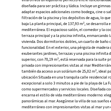
villa ofrece un equilibrio perfecto entre funcionalid
diseñada para ser práctica y lúdica. Incluye un gimna
adaptar espacios adicionales como bodega, cine o sa
filtración de la piscina y los depósitos de agua, lo q
baja La planta principal, de 137,93 m², se desarrolla 
mediterránea. El espacioso salón, el comedor y la coc
terraza principal y a la piscina infinita, enmarcando 
vivienda. Dos dormitorios dobles, un cuarto de bañ
funcionalidad. En el exterior, una pérgola de madera 
exuberantes jardines, terrazas y una piscina infinita
superior, con 70,19 m², está reservada para la suite p
privada con impresionantes vistas al mar Mediterrán
también da acceso a un solárium de 25,02 m², ideal para
ubicación Situada en una tranquila calle residencial 
excepcional a solo 3 minutos a pie de la playa de La 
como supermercados y servicios locales. Diseñada con én
encarna el estilo de vida mediterráneo moderno: eleg
panorámicas al mar. Asegúrese la villa de sus sueños e
mediterráneo con impresionantes vistas al mar y un 