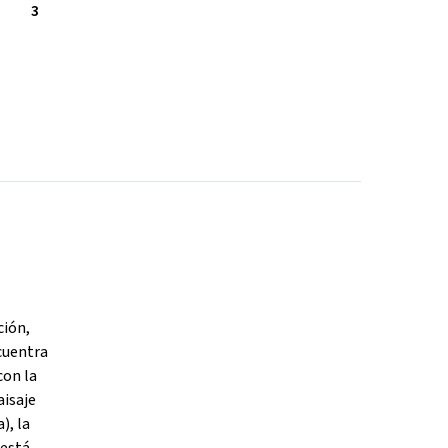
3
ción,
cuentra
con la
aisaje
), la