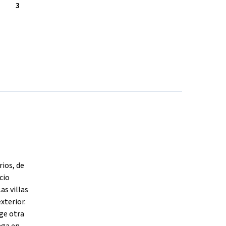
3
rios, de
cio
as villas
xterior.
ige otra