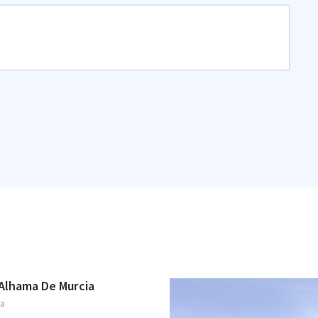
 Alhama De Murcia
ia