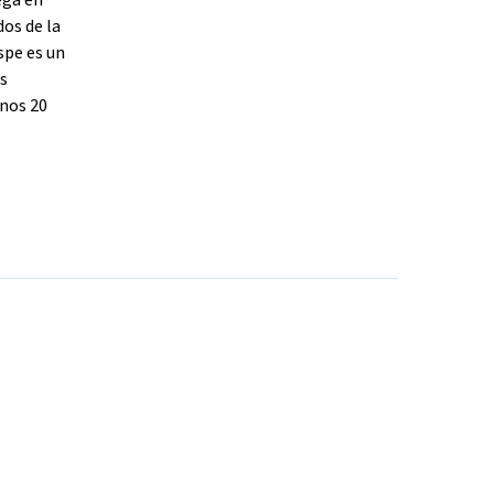
ega en
dos de la
spe es un
as
unos 20