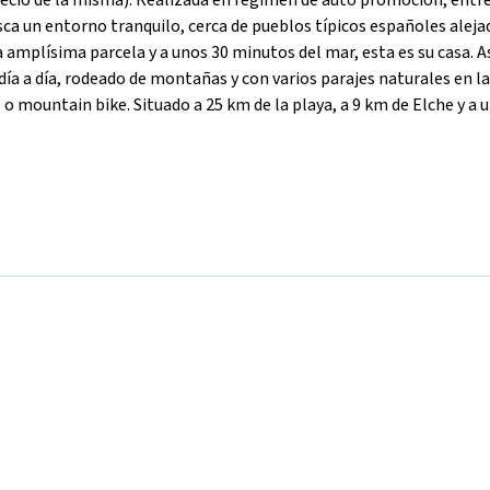
precio de la misma). Realizada en régimen de auto promoción, entr
usca un entorno tranquilo, cerca de pueblos típicos españoles aleja
 amplísima parcela y a unos 30 minutos del mar, esta es su casa. A
 día a día, rodeado de montañas y con varios parajes naturales en l
o mountain bike. Situado a 25 km de la playa, a 9 km de Elche y a 