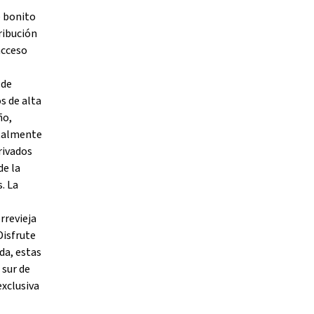
e bonito
ribución
acceso
 de
s de alta
ño,
otalmente
rivados
de la
. La
rrevieja
Disfrute
da, estas
 sur de
xclusiva