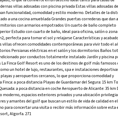
ado, lo que la convierte en un destino ideal tanto para casas de
rnas villas adosadas con piscina privada Estas villas adosadas d
an funcionalidad, comodidad y estilo moderno. Detalles de la dist
ado a una cocina amueblada Grandes puertas correderas que dan 
s dormitorios con armarios empotrados Un cuarto de baño completo
erior Estudio con cuarto de baño, ideal para oficina, salón o zona
2, perfecta para tomar el sol y relajarse Características y acabado
s villas ofrecen comodidades contemporáneas para vivir todo el a
rios Persianas eléctricas en el salón y los dormitorios Baños t
dicionado por conductos totalmente instalado Jardín y piscina p
os La Finca Golf Resort es uno de los destinos de golf más famosos 
omo un hotel de lujo, restaurantes, spa e instalaciones deportivas
, playas y aeropuertos cercanos, lo que proporciona comodidad y
La Finca: a poca distancia Playas de Guardamar del Segura: 15 km To
 Quesada: a poca distancia en coche Aeropuerto de Alicante: 35 km 
ño moderno, espacios exteriores privados y una ubicación privilegia
res y amantes del golf que buscan un estilo de vida de calidad en el
para concertar una visita o recibir más información sobre esta e
sort, Algorfa. 271