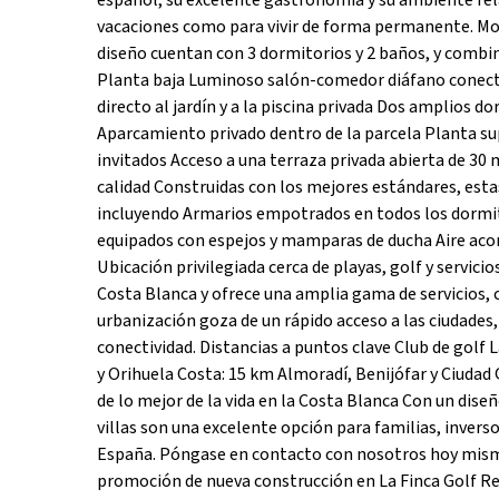
español, su excelente gastronomía y su ambiente relaj
vacaciones como para vivir de forma permanente. Mode
diseño cuentan con 3 dormitorios y 2 baños, y combin
Planta baja Luminoso salón-comedor diáfano conect
directo al jardín y a la piscina privada Dos amplio
Aparcamiento privado dentro de la parcela Planta sup
invitados Acceso a una terraza privada abierta de 30 m
calidad Construidas con los mejores estándares, esta
incluyendo Armarios empotrados en todos los dormito
equipados con espejos y mamparas de ducha Aire acon
Ubicación privilegiada cerca de playas, golf y servici
Costa Blanca y ofrece una amplia gama de servicios, c
urbanización goza de un rápido acceso a las ciudades
conectividad. Distancias a puntos clave Club de golf 
y Orihuela Costa: 15 km Almoradí, Benijófar y Ciudad
de lo mejor de la vida en la Costa Blanca Con un dise
villas son una excelente opción para familias, inverso
España. Póngase en contacto con nosotros hoy mismo 
promoción de nueva construcción en La Finca Golf Re