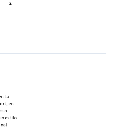
2
en La
ort, en
as o
un estilo
onal