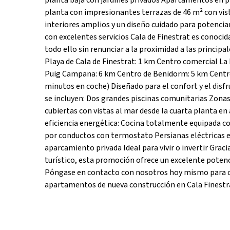
planta baja con jardines privados Apartamentos en 
planta con impresionantes terrazas de 46 m² con vis
interiores amplios y un diseño cuidado para potenciar
con excelentes servicios Cala de Finestrat es conocid
todo ello sin renunciar a la proximidad a las principal
Playa de Cala de Finestrat: 1 km Centro comercial La
Puig Campana: 6 km Centro de Benidorm: 5 km Centro 
minutos en coche) Diseñado para el confort y el disfru
se incluyen: Dos grandes piscinas comunitarias Zonas
cubiertas con vistas al mar desde la cuarta planta e
eficiencia energética: Cocina totalmente equipada
por conductos con termostato Persianas eléctricas en
aparcamiento privada Ideal para vivir o invertir Graci
turístico, esta promoción ofrece un excelente potenci
Póngase en contacto con nosotros hoy mismo para con
apartamentos de nueva construcción en Cala Finestra