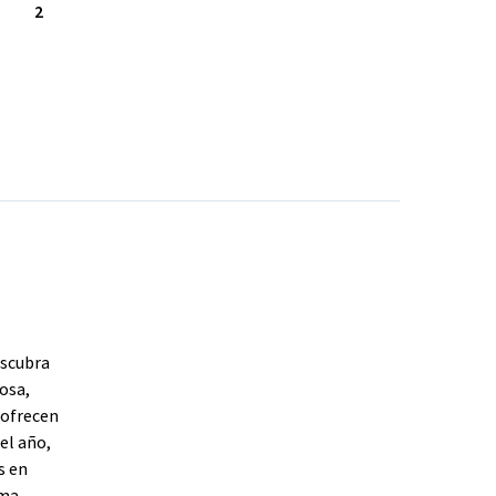
2
escubra
osa,
 ofrecen
el año,
s en