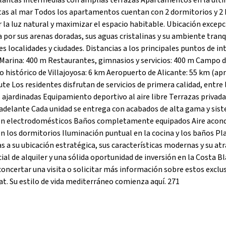
plantas intermedias con amplias terrazas Apartamentos en la últ
tas al mar Todos los apartamentos cuentan con 2 dormitorios y 2
 la luz natural y maximizar el espacio habitable. Ubicación excep
a por sus arenas doradas, sus aguas cristalinas y su ambiente tranq
es localidades y ciudades. Distancias a los principales puntos de in
 Marina: 400 m Restaurantes, gimnasios y servicios: 400 m Campo d
histórico de Villajoyosa: 6 km Aeropuerto de Alicante: 55 km (apr
te Los residentes disfrutan de servicios de primera calidad, entre 
 ajardinadas Equipamiento deportivo al aire libre Terrazas privad
n adelante Cada unidad se entrega con acabados de alta gama y sis
 con electrodomésticos Baños completamente equipados Aire acon
 los dormitorios Iluminación puntual en la cocina y los baños Pl
as a su ubicación estratégica, sus características modernas y su at
al de alquiler y una sólida oportunidad de inversión en la Costa Bl
certar una visita o solicitar más información sobre estos exclu
t. Su estilo de vida mediterráneo comienza aquí. 271