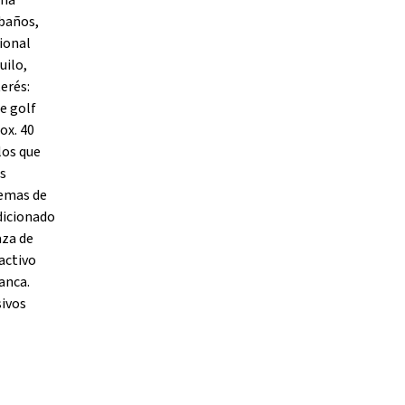
ima
 baños,
cional
uilo,
terés:
e golf
ox. 40
los que
as
temas de
dicionado
aza de
ractivo
anca.
sivos