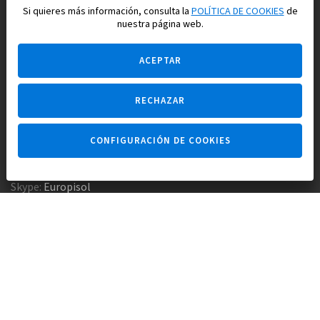
para su vida feliz en España
Si quieres más información, consulta la
POLÍTICA DE COOKIES
de
nuestra página web.
ACEPTAR
RECHAZAR
Pregúntame
CONFIGURACIÓN DE COOKIES
Agencia inmobiliaria +34 647 173 382
Empresa constructora +34 607 961 116
Skype:
Europisol
E-mail:
info@europisol.com
© Europisol 2002 S.L., 2026
Creado por — nopreset