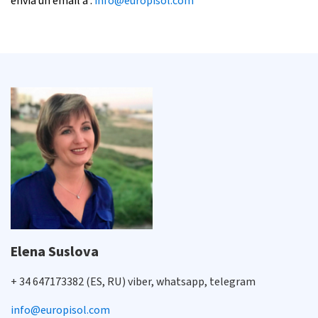
envia un email a :
info@europisol.com
Elena Suslova
+ 34 647173382 (ES, RU) viber, whatsapp, telegram
info@europisol.com