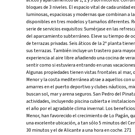
áticos y apartamentos de 1, 2 y 3 dormitorios. Con un
bloques de 3 niveles. El espacio vital de cada unidad 
luminosas, espaciosas y modernas que combinan a la p
disponibles en tres modelos y tamaños diferentes. Resi
serie de servicios exquisitos: Sumérjase en las refres
del aparcamiento subterráneo. Eleve su tiempo de oci
de terrazas privadas. Seis áticos de la 2ª planta tiene
sus terrazas. También incluye un trastero para mayo
experiencia al aire libre añadiendo una cocina de ver
sentir como si estuviera entrando en unas vacaciones 
Algunas propiedades tienen vistas frontales al mar, o
Menor y la costa mediterránea atrae a aquellos con u
amarres en el puerto deportivo y clubes náuticos, mie
buscan sol, mar y arena seguros. San Pedro del Pina
actividades, incluyendo piscina cubierta e instalaci
el año por el agradable clima invernal. Los beneficios
Menor, han favorecido el crecimiento de Lo Pagán, 
una excelente ubicación, a tan sólo 5 minutos del Ce
30 minutos y el de Alicante a una hora en coche. 271