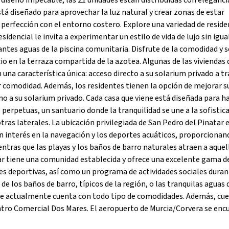
 diseño impecable, las 21 unidades están distribuidas con eleganci
está diseñado para aprovechar la luz natural y crear zonas de estar
erfección con el entorno costero. Explore una variedad de reside
dencial le invita a experimentar un estilo de vida de lujo sin igua
cantes aguas de la piscina comunitaria. Disfrute de la comodidad y 
o en la terraza compartida de la azotea. Algunas de las viviendas
n una característica única: acceso directo a su solarium privado a t
r comodidad. Además, los residentes tienen la opción de mejorar s
ano a su solarium privado. Cada casa que viene está diseñada para h
perpetuas, un santuario donde la tranquilidad se une a la sofistica
tras laterales. La ubicación privilegiada de San Pedro del Pinatar 
n interés en la navegación y los deportes acuáticos, proporcionan
ntras que las playas y los baños de barro naturales atraen a aquel
tar tiene una comunidad establecida y ofrece una excelente gama d
ones deportivas, así como un programa de actividades sociales dura
 de los baños de barro, típicos de la región, o las tranquilas aguas 
que actualmente cuenta con todo tipo de comodidades. Además, cu
ntro Comercial Dos Mares. El aeropuerto de Murcia/Corvera se enc