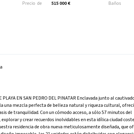
Precio de
515 000 €
Baños
na
PLAYA EN SAN PEDRO DEL PINATAR Enclavada junto al cautivado
a una mezcla perfecta de belleza natural y riqueza cultural, ofrec
sis de tranquilidad. Con un cómodo acceso, a sólo 57 minutos del
 explorar y crear recuerdos inolvidables en esta idílica ciudad cost
 nuestra residencia de obra nueva meticulosamente diseñada, que o