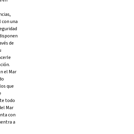
a en
ncias,
l con una
seguridad
 disponen
ravés de
u
acerle
ción.
en el Mar
do
los que
e
nte todo
del Mar
enta con
uentra a