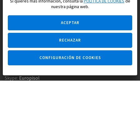
Si quieres más información, consulta la
POLÍTICA DE COOKIES
de
nuestra página web.
ACEPTAR
RECHAZAR
Pregúntame
CONFIGURACIÓN DE COOKIES
Agencia inmobiliaria +34 647 173 382
Empresa constructora +34 607 961 116
Skype:
Europisol
E-mail:
info@europisol.com
© Europisol 2002 S.L., 2026
Creado por — nopreset