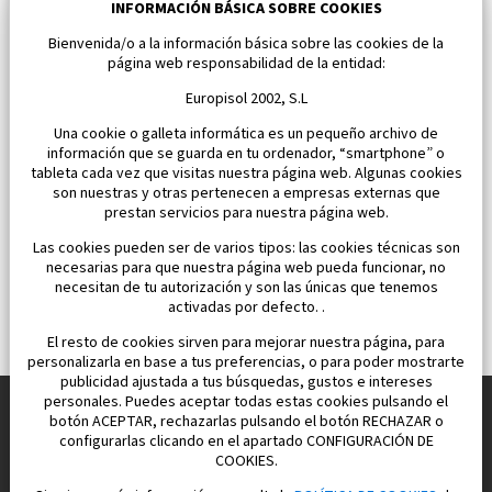
Los Alcazares
INFORMACIÓN BÁSICA SOBRE COOKIES
Bienvenida/o a la información básica sobre las cookies de la
Dormitorios:
2
Área:
59 M2
página web responsabilidad de la entidad:
163 000 €
Europisol 2002, S.L
Una cookie o galleta informática es un pequeño archivo de
información que se guarda en tu ordenador, “smartphone” o
tableta cada vez que visitas nuestra página web. Algunas cookies
son nuestras y otras pertenecen a empresas externas que
prestan servicios para nuestra página web.
Las cookies pueden ser de varios tipos: las cookies técnicas son
necesarias para que nuestra página web pueda funcionar, no
necesitan de tu autorización y son las únicas que tenemos
activadas por defecto. .
El resto de cookies sirven para mejorar nuestra página, para
personalizarla en base a tus preferencias, o para poder mostrarte
publicidad ajustada a tus búsquedas, gustos e intereses
personales. Puedes aceptar todas estas cookies pulsando el
botón ACEPTAR, rechazarlas pulsando el botón RECHAZAR o
configurarlas clicando en el apartado CONFIGURACIÓN DE
Construimos y vendemos propiedades
COOKIES.
para su vida feliz en España