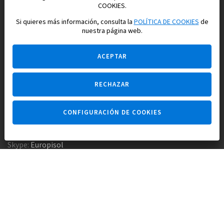
Construimos y vendemos propiedades
COOKIES.
para su vida feliz en España
Si quieres más información, consulta la
POLÍTICA DE COOKIES
de
nuestra página web.
ACEPTAR
RECHAZAR
Pregúntame
CONFIGURACIÓN DE COOKIES
Agencia inmobiliaria +34 647 173 382
Empresa constructora +34 607 961 116
Skype:
Europisol
E-mail:
info@europisol.com
© Europisol 2002 S.L., 2026
Creado por — nopreset