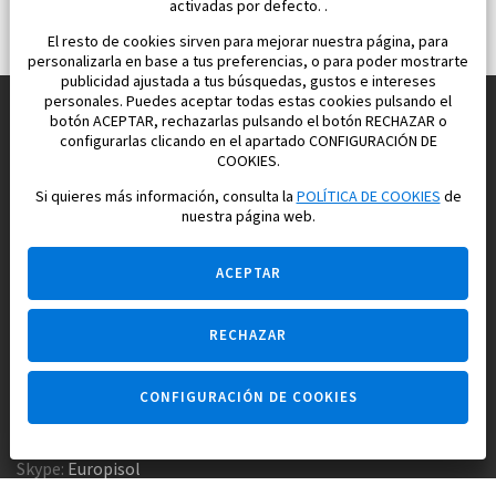
activadas por defecto. .
El resto de cookies sirven para mejorar nuestra página, para
personalizarla en base a tus preferencias, o para poder mostrarte
publicidad ajustada a tus búsquedas, gustos e intereses
personales. Puedes aceptar todas estas cookies pulsando el
botón ACEPTAR, rechazarlas pulsando el botón RECHAZAR o
configurarlas clicando en el apartado CONFIGURACIÓN DE
Construimos y vendemos propiedades
COOKIES.
para su vida feliz en España
Si quieres más información, consulta la
POLÍTICA DE COOKIES
de
nuestra página web.
ACEPTAR
RECHAZAR
Pregúntame
CONFIGURACIÓN DE COOKIES
Agencia inmobiliaria +34 647 173 382
Empresa constructora +34 607 961 116
Skype:
Europisol