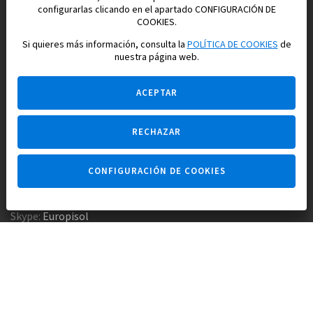
configurarlas clicando en el apartado CONFIGURACIÓN DE
Construimos y vendemos propiedades
COOKIES.
para su vida feliz en España
Si quieres más información, consulta la
POLÍTICA DE COOKIES
de
nuestra página web.
ACEPTAR
RECHAZAR
Pregúntame
CONFIGURACIÓN DE COOKIES
Agencia inmobiliaria +34 647 173 382
Empresa constructora +34 607 961 116
Skype:
Europisol
E-mail:
info@europisol.com
© Europisol 2002 S.L., 2026